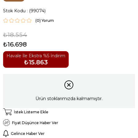
Stok Kodu
(99074)
(0)
₺18.554
₺16.698
Havale İle Ekstra %5 İndirim
₺15.863
Ürün stoklarımızda kalmamıştır.
İstek Listeme Ekle
Fiyat Düşünce Haber Ver
Gelince Haber Ver