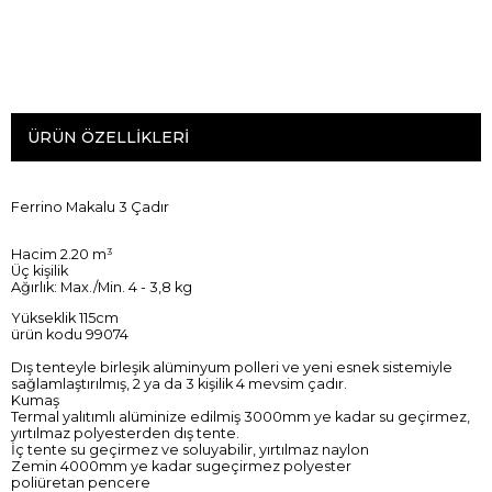
ÜRÜN ÖZELLIKLERI
Ferrino Makalu 3 Çadır
Hacim 2.20 m³
Üç kişilik
Ağırlık: Max./Min. 4 - 3,8 kg
Yükseklik 115cm
ürün kodu 99074
Dış tenteyle birleşik alüminyum polleri ve yeni esnek sistemiyle
sağlamlaştırılmış, 2 ya da 3 kişilik 4 mevsim çadır.
Kumaş
Termal yalıtımlı alüminize edilmiş 3000mm ye kadar su geçirmez,
yırtılmaz polyesterden dış tente.
İç tente su geçirmez ve soluyabilir, yırtılmaz naylon
Zemin 4000mm ye kadar sugeçirmez polyester
poliüretan pencere