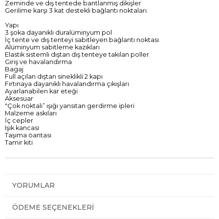
Zeminde ve dış tentede bantlanmış dikişler
Gerilime karşı 3 kat destekli bağlantı noktaları.
Yapı
3 şoka dayanıklı duralüminyum pol
İç tente ve dış tenteyi sabitleyen bağlantı noktası
Alüminyum sabitleme kazıkları
Elastik sistemli dıştan dış tenteye takılan poller
Giriş ve havalandırma
Bagaj
Full açılan dıştan sineklikli 2 kapı
Fırtınaya dayanıklı havalandırma çıkışları
Ayarlanabilen kar eteği
Aksesuar
"Çok noktalı” ışığı yansıtan gerdirme ipleri
Malzeme askıları
İç cepler
Işık kancası
Taşıma öantası
Tamir kiti
YORUMLAR
ÖDEME SEÇENEKLERI