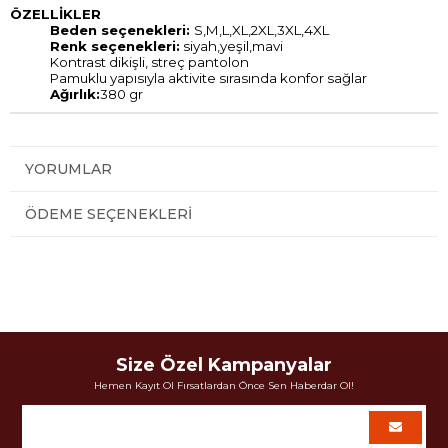
ÖZELLİKLER
Beden seçenekleri:
S,M,L,XL,2XL,3XL,4XL
Renk seçenekleri:
siyah,yeşil,mavi
Kontrast dikişli, streç pantolon
Pamuklu yapısıyla aktivite sırasında konfor sağlar
Ağırlık:
380 gr
YORUMLAR
ÖDEME SEÇENEKLERI
Size Özel Kampanyalar
Hemen Kayıt Ol Fırsatlardan Önce Sen Haberdar Ol!