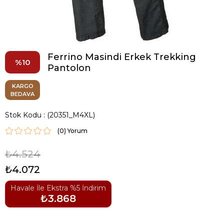
Ferrino Masindi Erkek Trekking
10
Pantolon
KARGO
BEDAVA
Stok Kodu
(20351_M4XL)
(0)
₺4.524
₺4.072
Havale İle Ekstra %5 İndirim
₺3.868