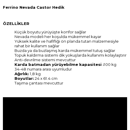
Ferrino Nevada Castor Hedik
ÖZELLİKLER
Küçük boyutu yürüyüşte konfor sağlar
Nevada modeli her koşulda mükemmel kayar
Yüksek kalite ve hafifliği ön planda tutan malzemesiyle
rahat bir kullanım sağlar
Buzda ya da buzlaşmış karda mükemmel tutuş sağlar
Topuk kaldırma sistemi dik yokuşlarda kullanımı kolaylaştırır
Anti-devrilme sistemi mevcuttur
Karda batmadan yürüyebilme kapasitesi :
100 kg
34-48 numara arası uyumludur
Ağırlık:
1,8 kg.
Boyutlar:
24 x 61.4 cm
Taşıma çantası mevcuttur