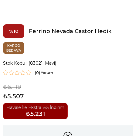
Ferrino Nevada Castor Hedik
10
KARGO
BEDAVA
Stok Kodu
(83021_Mavi)
(0)
₺6.119
₺5.507
Havale İle Ekstra %5 İndirim
₺5.231