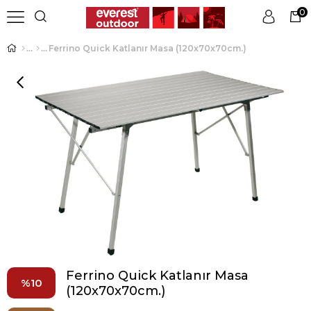
0
Ferrino Quick Katlanır Masa (120x70x70cm.)
Üye Girişi
Üye Ol
Ferrino Quick Katlanır Masa
10
(120x70x70cm.)