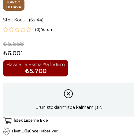
KARGO
BEDAVA
Stok Kodu
(65144)
(0)
₺6.668
₺6.001
Havale İle Ekstra %5 İndirim
₺5.700
Ürün stoklarımızda kalmamıştır.
İstek Listeme Ekle
Fiyat Düşünce Haber Ver