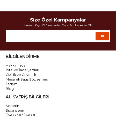
Size Özel Kampanyalar
Hemen Kayıt Ol Fırsatlardan Önce Sen Haberdar Ol!
BİLGİLENDİRME
Hakkımızda
İptal ve İade Şartları
Gizlilik ve Güvenlik
Mesafeli Satış Sözleşmesi
İletişim
Blog
ALIŞVERİŞ BİLGİLERİ
Sepetim
Siparişlerim
Üye Girişi / Üye Ol