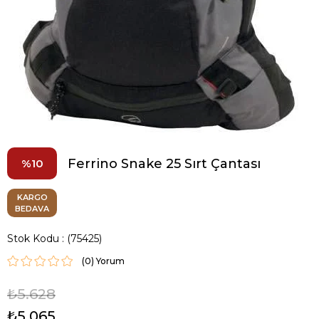
Ferrino Snake 25 Sırt Çantası
10
KARGO
BEDAVA
Stok Kodu
(75425)
(0)
₺5.628
₺5.065