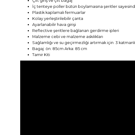
Çift giriş ve çift bagaj
İç tenteye poller bütün boylamasına şeritler sayesinde
Plastik kaplamalı fermuarlar
Kolay yerleştirilebilir çanta
Ayarlanabilir hava girişi
Reflective şeritlere bağlanan gerdirme ipleri
Malzeme cebi ve malzeme askılıkları
Sağlamlığı ve su geçirmezliği artırmak için 3 katmanl
Bagaj: ön: 85cm Arka: 85 cm
Tamir Kiti