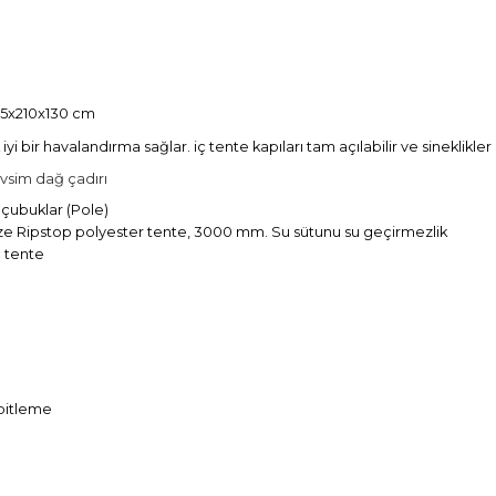
75x210x130 cm
yi bir havalandırma sağlar. iç tente kapıları tam açılabilir ve sineklik
evsim dağ çadırı
 çubuklar (Pole)
nize Ripstop polyester tente, 3000 mm. Su sütunu su geçirmezlik
ç tente
abitleme