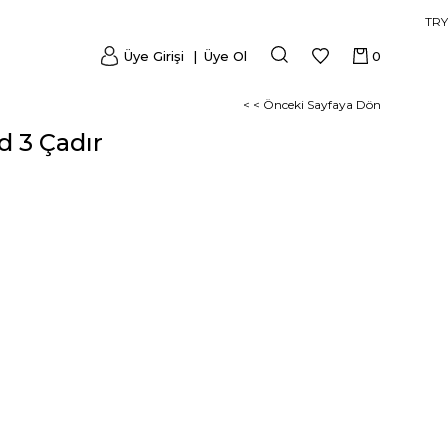
TRY
Üye Girişi
Üye Ol
0
< < Önceki Sayfaya Dön
d 3 Çadır