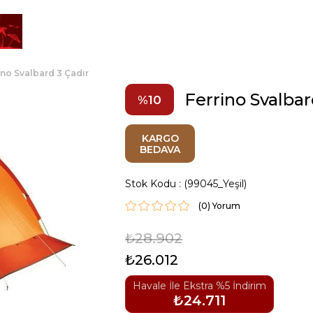
ino Svalbard 3 Çadır
Ferrino Svalbar
10
KARGO
BEDAVA
Stok Kodu
(99045_Yeşil)
(0)
₺28.902
₺26.012
Havale İle Ekstra %5 İndirim
₺24.711