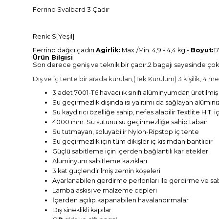
Ferrino Svalbard 3 Çadır
Renk: S[Yeşil]
Ferrino dağcı çadırı
Agirlik:
Max./Min. 4,9 - 4,4 kg -
Boyut:
1
Ürün Bilgisi
Son derece geniş ve teknik bir çadır.2 bagajı sayesinde çok i
Dış ve iç tente bir arada kurulan,(Tek Kurulum) 3 kişilik, 4 m
3 adet 7001-T6 havacılık sınıfı alüminyumdan üretilmiş
Su geçirmezlik dışında ısı yalıtımı da sağlayan alümi
Su kaydırıcı özelliğe sahip, nefes alabilir Textlite H.T. i
4000 mm. Su sütunu su geçirmezliğe sahip taban
Su tutmayan, soluyabilir Nylon-Ripstop iç tente
Su geçirmezlik için tüm dikişler iç kısımdan bantlıdır
Güçlü sabitleme için içerden bağlantılı kar etekleri
Aluminyum sabitleme kazıkları
3 kat güçlendirilmiş zemin köşeleri
Ayarlanabilen gerdirme perlonları ile gerdirme ve s
Lamba askısı ve malzeme cepleri
İçerden açılıp kapanabilen havalandırmalar
Dış sineklikli kapılar