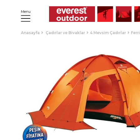
Menu
Anasayfa
Çadırlar ve Bivaklar
4 Mevsim Çadırlar
Ferr