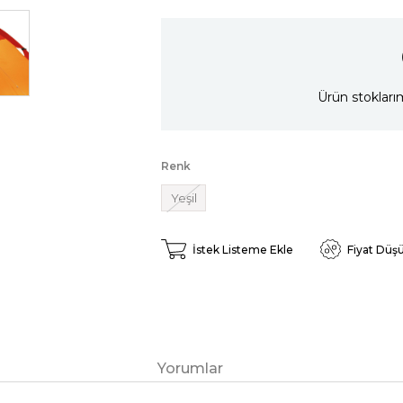
Ürün stokları
Renk
Yeşil
İstek Listeme Ekle
Fiyat Düş
Yorumlar