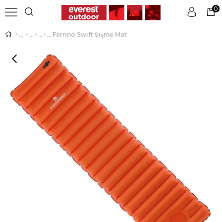
0
Ferrino Swift Şişme Mat
Üye Girişi
Üye Ol