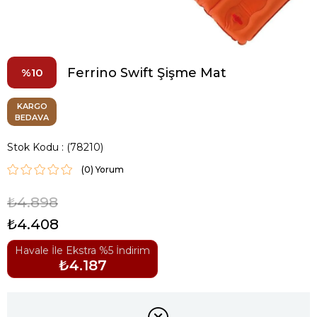
Ferrino Swift Şişme Mat
10
KARGO
BEDAVA
Stok Kodu
(78210)
(0)
₺4.898
₺4.408
Havale İle Ekstra %5 İndirim
₺4.187