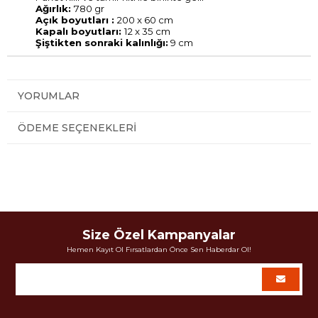
Ağırlık:
780 gr
Açık boyutları :
200 x 60 cm
Kapalı boyutları:
12
x 35 cm
Şiştikten sonraki kalınlığı:
9 cm
YORUMLAR
ÖDEME SEÇENEKLERI
Size Özel Kampanyalar
Hemen Kayıt Ol Fırsatlardan Önce Sen Haberdar Ol!