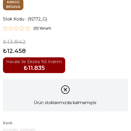
KARGO
BEDAVA
Stok Kodu
(92172_G)
(0)
₺13.842
₺12.458
Havale İle Ekstra %5 İndirim
₺11.835
Ürün stoklarımızda kalmamıştır.
Renk