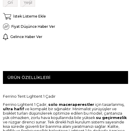
Gri
Yeşil
İstek Listeme Ekle
Fiyat Düşünce Haber Ver
Gelince Haber Ver
ÜRÜN ÖZELLIKLERI
Ferrino Tent Lıghtent 1 Çadır
Ferrino Lightent 1 Çadır,
solo maceraperestler
için tasarlanmış,
ultra hafif
ve kompakt bir sığınaktır. Minimalist yürüyüşler ve
bisiklet turları düşünülerek optimize edilen bu model, çantanıza
yük olmazken, zorlu hava koşullarında bile yüksek
su geçirmezlik
ve rüzgar direnci sunar. Tek direkli hızlı kurulum sistemi sayesinde
kısa sürede güvenli bir barınma alanı yaratmanızı sağlar. Kalite,
hafiflik ve fonksiyonelliği birleştiren Lightent 1 ile doğada özgürce