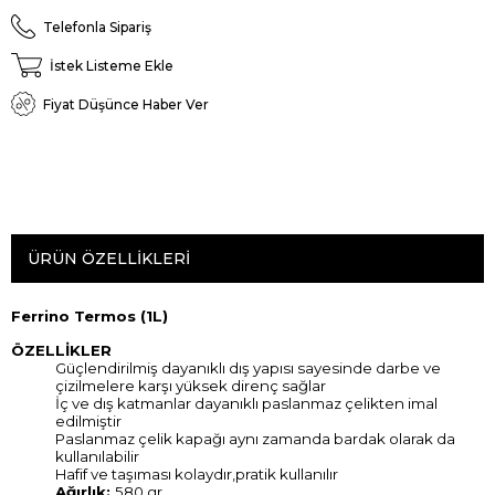
Telefonla Sipariş
İstek Listeme Ekle
Fiyat Düşünce Haber Ver
ÜRÜN ÖZELLIKLERI
Ferrino Termos (1L)
ÖZELLİKLER
Güçlendirilmiş dayanıklı dış yapısı sayesinde darbe ve
çizilmelere karşı yüksek direnç sağlar
İç ve dış katmanlar dayanıklı paslanmaz çelikten imal
edilmiştir
Paslanmaz çelik kapağı aynı zamanda bardak olarak da
kullanılabilir
Hafif ve taşıması kolaydır,pratik kullanılır
Ağırlık:
580 gr