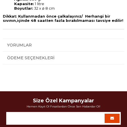
Kapasite:
1 litre
Boyutlar:
32 x ø 8 cm
Dikkat: Kullanmadan önce çalkalayınız/
Herhangi bir
sıvının,içinde
48 saatten fazla bırakılmaması tavsiye edilir!
YORUMLAR
ÖDEME SEÇENEKLERI
Size Özel Kampanyalar
Hemen Kayıt Ol Fırsatlardan Önce Sen Haberdar Ol!