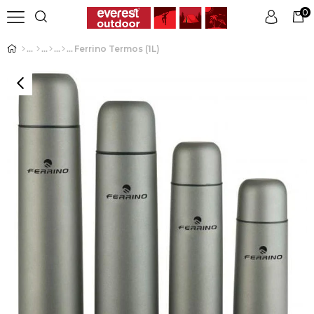
0
Ferrino Termos (1L)
Üye Girişi
Üye Ol