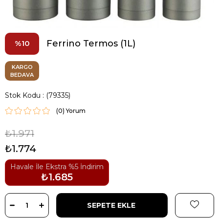
Ferrino Termos (1L)
10
KARGO
BEDAVA
Stok Kodu
(79335)
(0)
₺1.971
₺1.774
Havale İle Ekstra %5 İndirim
₺1.685