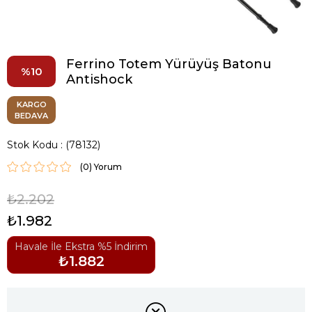
Ferrino Totem Yürüyüş Batonu
10
Antishock
KARGO
BEDAVA
Stok Kodu
(78132)
(0)
₺2.202
₺1.982
Havale İle Ekstra %5 İndirim
₺1.882