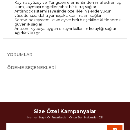
Kaymaz yüzey ve Tungsten elementinden imal edilen uç
kısım, kaymayı engeller,rahat bir tutuş sağlar
Antishock sistemi sayesinde özellikle inişlerde yükün
vücudunuza daha yumuşak aktarılmasını sağlar.
Screw lock system ile kolay ve hızlı bir şekilde kilitlenerek
güvenlik sağlar
Anatomik yapıya uygun dizaynı kullanım kolaylığı sağlar
Ağırlık: 700 gr
YORUMLAR
ÖDEME SEÇENEKLERI
Size Özel Kampanyalar
Hemen Kayıt Ol Fırsatlardan Önce Sen Haberdar Ol!