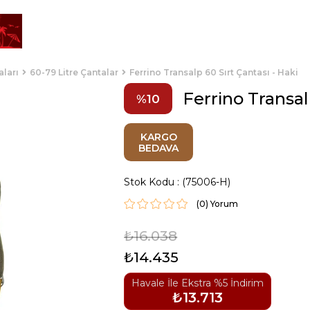
aları
60-79 Litre Çantalar
Ferrino Transalp 60 Sırt Çantası - Haki
Ferrino Transal
10
KARGO
BEDAVA
Stok Kodu
(75006-H)
(0)
₺16.038
₺14.435
Havale İle Ekstra %5 İndirim
₺13.713