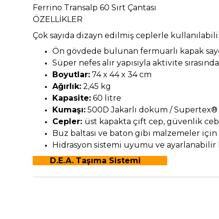
Ferrino Transalp 60 Sırt Çantası
ÖZELLİKLER
Çok sayıda dizayn edilmiş ceplerle kullanılabi
Ön gövdede bulunan fermuarlı kapak sayes
Süper nefes alır yapısıyla aktivite sırasında
Boyutlar:
74 x 44 x 34 cm
Ağırlık:
2,45 kg
Kapasite:
60 litre
Kumaşı:
500D Jakarlı dokum / Supertex
Cepler:
üst kapakta çift cep, güvenlik ceb
Buz baltası ve baton gibi malzemeler içi
Hidrasyon sistemi uyumu ve ayarlanabilir k
D.E.A.
Taşıma Sistemi