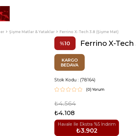
ler
Şişme Matlar & Yataklar
Ferrino X-Tech 3.8 (Şişme Mat)
Ferrino X-Tech
10
KARGO
BEDAVA
Stok Kodu
(78164)
(0)
₺4.564
₺4.108
Havale İle Ekstra %5 İndirim
₺3.902