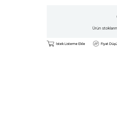
Ürün stokları
İstek Listeme Ekle
Fiyat Düş