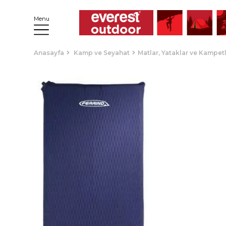
Menu
Anasayfa
Kamp ve Seyahat
Matlar, Yataklar ve Kampet