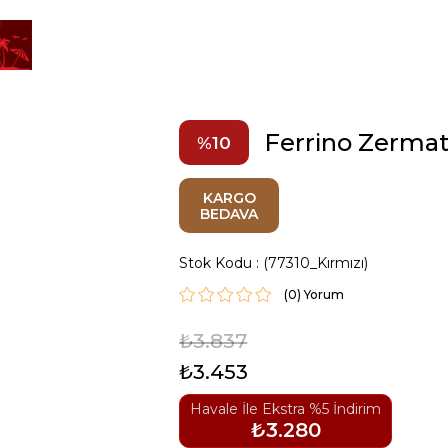
Ferrino Zermat
10
KARGO
BEDAVA
Stok Kodu
(77310_Kırmızı)
(0)
₺3.837
₺3.453
Havale İle Ekstra %5 İndirim
₺3.280