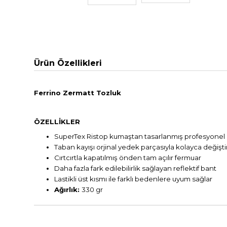
Ürün Özellikleri
Ferrino Zermatt Tozluk
ÖZELLİKLER
SuperTex Ristop kumaştan tasarlanmış profesyonel d
Taban kayışı orjinal yedek parçasıyla kolayca değiştiri
Cırtcırtla kapatılmış önden tam açılır fermuar
Daha fazla fark edilebilirlik sağlayan reflektif bant
Lastikli üst kısmı ile farklı bedenlere uyum sağlar
Ağırlık:
330 gr