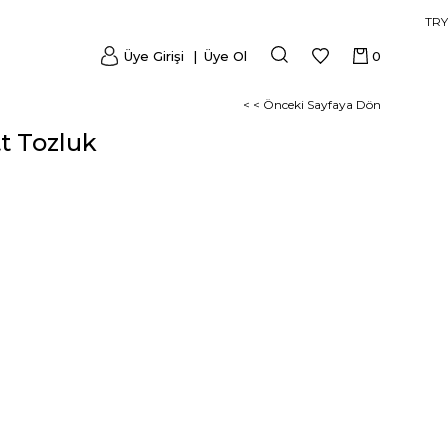
TRY
Üye Girişi
Üye Ol
0
< < Önceki Sayfaya Dön
t Tozluk