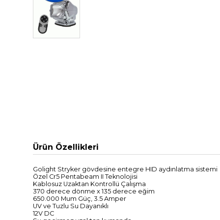
Ürün Özellikleri
Golight
Stryker
gövdesine entegre
HID
aydınlatma sistemi
Özel
Cr5
Pentabeam
II
Teknolojisi
Kablosuz Uzaktan
Kontrollü Çalışma
370
derece dönme
x 135
derece eğim
650.000
Mum
Güç
,
3.5
Amper
UV
ve
Tuzlu
Su
Dayanıklı
1
2V
DC