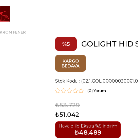
 KROM FENER
GOLIGHT HID
5
KARGO
BEDAVA
Stok Kodu
(02.1.GOL.00000030061.
(0)
₺53.729
₺51.042
Havale İle Ekstra %5 İndirim
₺48.489