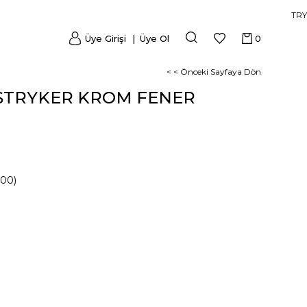
TRY
Üye Girişi
Üye Ol
0
< < Önceki Sayfaya Dön
 STRYKER KROM FENER
000)