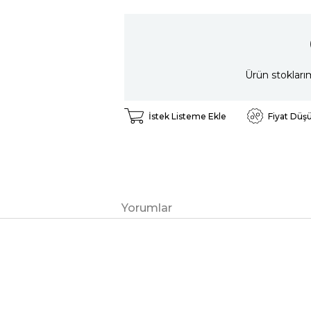
Ürün stokları
İstek Listeme Ekle
Fiyat Düş
Yorumlar