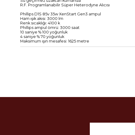
Su geçirmez uzaktan kumanda
R.F.
Programlanabilir
Süper Heterodyne
Alıcısı
Phillips
D1S
85v
35w
XenStart
Gen3
ampul
Ham
ışık akısı
:
3000
lm
Renk sıcaklığı:
4100
k
Phillips
ampul
ömrü:
3000
saat
10 saniye
% 100
yoğunluk
4
saniye
% 70
yoğunluk
Maksimum
ışın
mesafesi
: 1625
metre