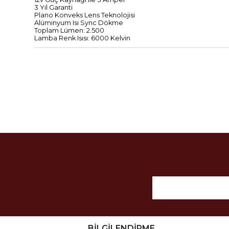
3
Yıl Garanti
Plano
Konveks Lens
Teknolojisi
Alüminyum
Isı
Sync
Dökme
Toplam
Lümen:
2.500
Lamba
Renk Isısı
:
6000
Kelvin
BİLGİLENDİRME