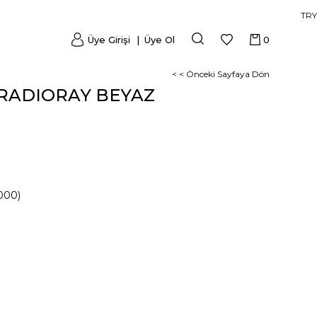
TRY
Üye Girişi
Üye Ol
0
< < Önceki Sayfaya Dön
 RADIORAY BEYAZ
000)