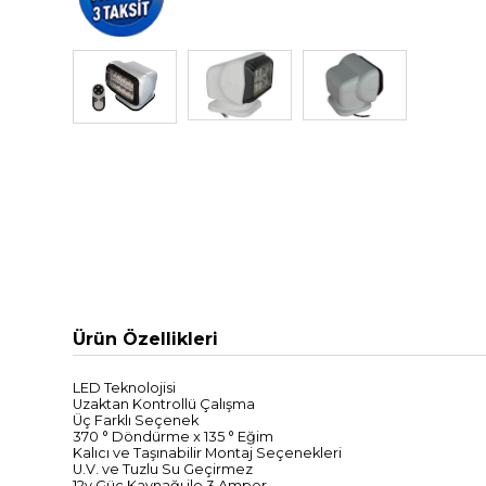
Ürün Özellikleri
LED Teknolojisi
Uzaktan
Kontrollü Çalışma
Üç Farklı
Seçenek
370
°
Döndürme
x 135
°
Eğim
Kalıcı
ve Taşınabilir
Montaj Seçenekleri
U.V.
ve Tuz
lu
Su Geçirmez
12v
Güç Kaynağı
ile
3
Amper