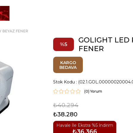
Y BEYAZ FENER
GOLIGHT LED
5
FENER
KARGO
BEDAVA
Stok Kodu
(02.1.GOL.00000020004.
(0)
₺40.294
₺38.280
Havale İle Ekstra %5 İndirim
₺36.366