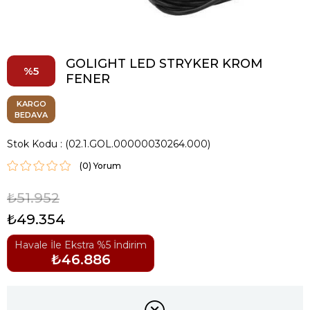
GOLIGHT LED STRYKER KROM
5
FENER
KARGO
BEDAVA
Stok Kodu
(02.1.GOL.00000030264.000)
(0)
₺51.952
₺49.354
Havale İle Ekstra %5 İndirim
₺46.886