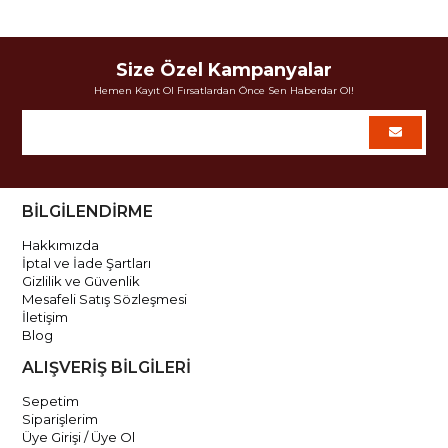
Size Özel Kampanyalar
Hemen Kayıt Ol Fırsatlardan Önce Sen Haberdar Ol!
BİLGİLENDİRME
Hakkımızda
İptal ve İade Şartları
Gizlilik ve Güvenlik
Mesafeli Satış Sözleşmesi
İletişim
Blog
ALIŞVERİŞ BİLGİLERİ
Sepetim
Siparişlerim
Üye Girişi / Üye Ol