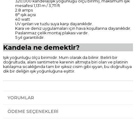
320,000 kandela(ışık yoğunluğu ölçü birimi), maksimum ışık
mesafesi 1,131 m / 3,711 ft
2.8 amps
8° ışık açısı
40 watt
UV ışınları ve tuzlu suya karşı dayanıklıdır.
Kara ve deniz uygulamaları için hava koşullarına dayanıklıdır.
Paslanmaz çelik montaj plakası vardır.
5 yıl garantilidir.
Kandela ne demektir?
Işık yoğunluğu ölçü birimidir. Mum olarak da bilinir. Belirli bir
doğrultuda, alanı santimetre karenin altmışta biri olan ve platinin
katılaşma sıcaklığında tam bir ışıksız cisim gibi ışıyan, bu doğrultuya
dik bir deliğin ışık yoğunluğuna eşittir.
YORUMLAR
ÖDEME SEÇENEKLERI