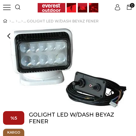
0
GOLIGHT LED W/DASH BEYAZ FENER
Üye Girişi
Üye Ol
GOLIGHT LED W/DASH BEYAZ
5
FENER
KARGO