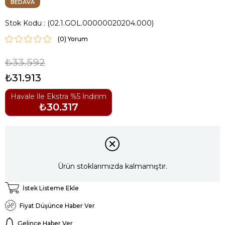
BEDAVA
Stok Kodu
(02.1.GOL.00000020204.000)
(0)
₺33.592
₺31.913
Havale İle Ekstra %5 İndirim
₺30.317
Ürün stoklarımızda kalmamıştır.
İstek Listeme Ekle
Fiyat Düşünce Haber Ver
Gelince Haber Ver