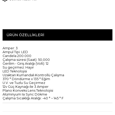
ÜRÜN ÖZELLIKLERI
Amper
:
3
Ampul Tipi:
LED
C
andela
200.000
Çalışma süresi
(Saat
)
:
50,000
Gerilim
-
Giriş Aralığı
(
Volt
):
12
Su geçirmez
: Hayır
LED Teknolojisi
Uzaktan Kumandalı
Kontrollü Çalışma
370
°
Döndürme
x 135
°
Eğim
U.V.
ve Tuzlu
Su Geçirmez
12v
Güç Kaynağı
ile
3
Amper
Plano
Konveks Lens
Teknolojisi
Alüminyum
Isı
Sync
Dökme
Çalışma Sıcaklığı
Aralığı
:
-40
°
~
145
°
F