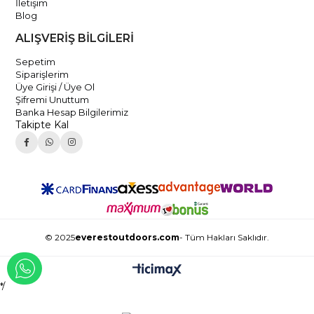
İletişim
Blog
ALIŞVERİŞ BİLGİLERİ
Sepetim
Siparişlerim
Üye Girişi / Üye Ol
Şifremi Unuttum
Banka Hesap Bilgilerimiz
Takipte Kal
© 2025
everestoutdoors.com
- Tüm Hakları Saklıdır.
WHATSAPP İLE İLETİŞİME GEÇ
*/