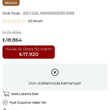
BEDAVA
Stok Kodu
(02.1.GOL.00000002051.000)
(0)
₺19.856
₺18.864
Havale İle Ekstra %5 İndirim
₺17.920
Ürün stoklarımızda kalmamıştır.
İstek Listeme Ekle
Fiyat Düşünce Haber Ver