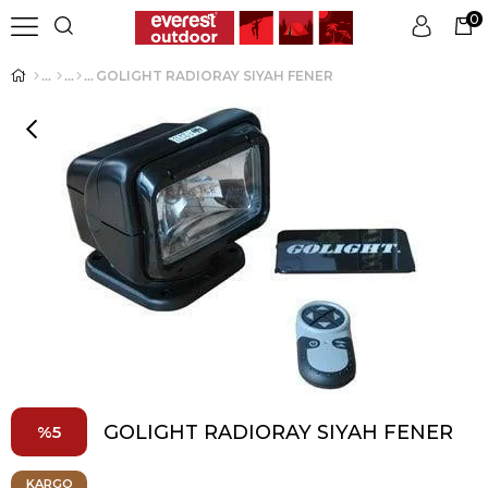
0
GOLIGHT RADIORAY SIYAH FENER
Üye Girişi
Üye Ol
GOLIGHT RADIORAY SIYAH FENER
5
KARGO