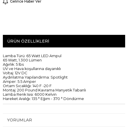
Gelince Haber Ver
ÜRÜN ÖZELLIKLERI
Lamba Türü:
65
Watt
LED
Ampul
65
Watt
,
1.300
Lümen
Ağırlık
:
5 lbs
UV
ve
Hava koşullarına dayanıklı
Voltaj:
12V
DC
Aydınlatma
Yapılandırma:
Spotlight
Amper
: 5.5
Amper
Ortam Sıcaklığı
:
140
F
-20
F
Montaj
:
200
Pound
Kavrama
Manyetik Tabanlı
Lamba
Renk Isısı
:
6000
Kelvin
Hareket
Aralığı
:
135
°
Eğim
-
370
°
Döndürme
YORUMLAR