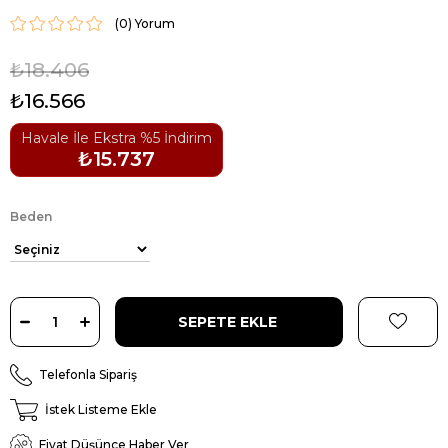
(0)
₺18.406
₺16.566
Havale İle Ekstra %5 İndirim
₺15.737
Beden
Telefonla Sipariş
İstek Listeme Ekle
Fiyat Düşünce Haber Ver