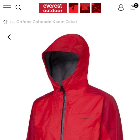
0
Grifone Colorado Kadın Ceket
Üye Girişi
Üye Ol