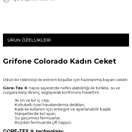
ÜRÜN ÖZELLIKLERI
Grifone Colorado Kadın Ceket
Üstün bir teknoloji ile extrem koşullar için hazırlanmış bayan ceketi.
Gore-Tex ®
Yapısı sayesinde nefes alabilirliği ile birlikte, su ve
rüzgara karşı direnç saglayarak konforunu hissettirir.
İki ön ve bir iç cep,
Koltukaltı özel havalandırma delikleri,
Kask ile kullanım için entegre ve ayarlanabilir başlık.
Manşetlerde kol ayarı,
Su geçirmez fermuarlar,
Boydan fermuarda çift taşıyıcı
GORE-TEX ®
technology