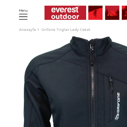
Menu
Anasayfa
Grifone Triglav Lady Ceket