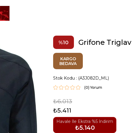
Grifone Triglav
10
KARGO
BEDAVA
Stok Kodu
(A3J082D_ML)
(0)
₺6.013
₺5.411
Havale İle Ekstra %5 İndirim
₺5.140