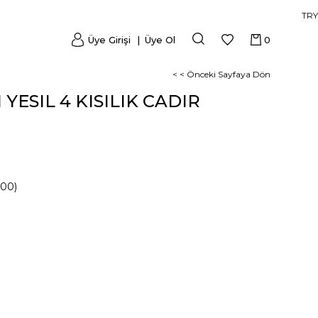
TRY
Üye Girişi
Üye Ol
0
< < Önceki Sayfaya Dön
ESIL 4 KISILIK CADIR
000)