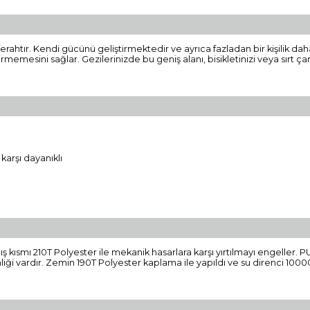
tır. Kendi gücünü geliştirmektedir ve ayrıca fazladan bir kişilik daha a
memesini sağlar. Gezilerinizde bu geniş alanı, bisikletinizi veya sırt çant
karşı dayanıklı
dış kısmı 210T Polyester ile mekanik hasarlara karşı yırtılmayı engeller.
inliği vardır. Zemin 190T Polyester kaplama ile yapıldı ve su direnci 10