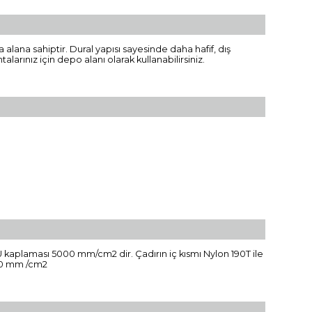
lana sahiptir. Dural yapısı sayesinde daha hafif, dış
alarınız için depo alanı olarak kullanabilirsiniz.
 PU kaplaması 5000 mm/cm2 dir. Çadırın iç kısmı Nylon 190T ile
000 mm /cm2