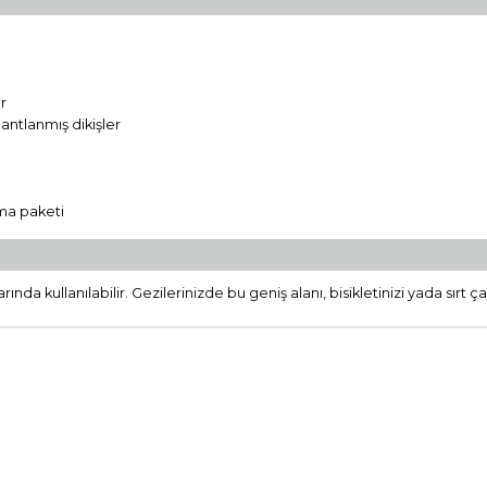
ır
antlanmış dikişler
rma paketi
rında kullanılabilir. Gezilerinizde bu geniş alanı, bisikletinizi yada sırt ça