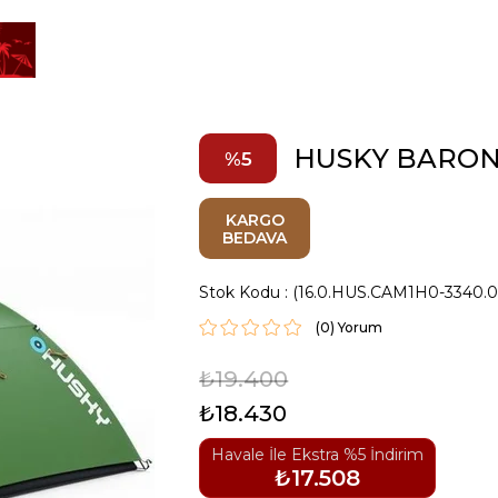
HUSKY BARON Y
5
KARGO
BEDAVA
Stok Kodu
(16.0.HUS.CAM1H0-3340.
(0)
₺19.400
₺18.430
Havale İle Ekstra %5 İndirim
₺17.508