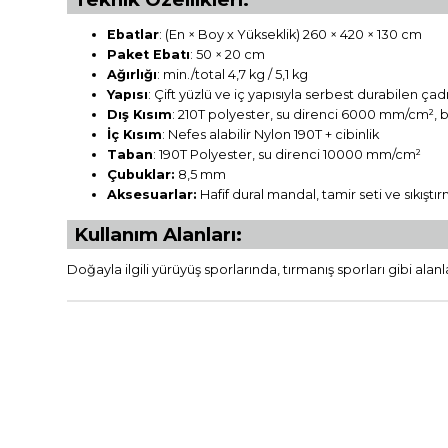
Ebatlar
: (En × Boy x Yükseklik) 260 × 420 × 130 cm
Paket Ebatı
: 50 × 20 cm
Ağırlığı
: min./total 4,7 kg / 5,1 kg
Yapısı
: Çift yüzlü ve iç yapısıyla serbest durabilen çad
Dış Kısım
: 210T polyester, su direnci 6000 mm/cm², b
İç Kısım
: Nefes alabilir Nylon 190T + cibinlik
Taban
: 190T Polyester, su direnci 10000 mm/cm²
Çubuklar:
8,5 mm
Aksesuarlar:
Hafif dural mandal, tamir seti ve sıkıştı
Kullanım Alanları:
Doğayla ilgili yürüyüş sporlarında, tırmanış sporları gibi alanla