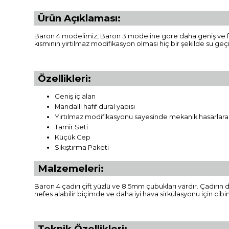
Ürün Açıklaması:
Baron 4 modelimiz, Baron 3 modeline göre daha geniş ve ferah
kısmının yırtılmaz modifikasyon olması hiç bir şekilde su geçir
Özellikleri:
Geniş iç alan
Mandallı hafif dural yapısı
Yırtılmaz modifikasyonu sayesinde mekanik hasarlara 
Tamir Seti
Küçük Cep
Sıkıştırma Paketi
Malzemeleri:
Baron 4 çadırı çift yüzlü ve 8.5mm çubukları vardır. Çadırın 
nefes alabilir biçimde ve daha iyi hava sirkülasyonu için cib
Teknik Özellikleri: