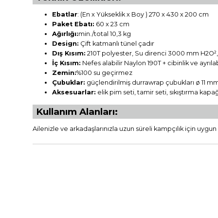
Ebatlar
: (En x Yükseklik x Boy ) 270 x 430 x 200 cm
Paket Ebatı:
60 x 23 cm
Ağırlığı:
min./total 10,3 kg
Design:
Çift katmanlı tünel çadır
Dış Kısım:
210T polyester, Su direnci 3000 mm H2O², 
İç Kısım:
Nefes alabilir Naylon 190T + cibinlik ve ayrıla
Zemin:
%100 su geçirmez
Çubuklar:
güçlendirilmiş durrawrap çubukları ø 11 m
Aksesuarlar:
elik pim seti, tamir seti, sıkıştırma kapa
Kullanım Alanları:
Ailenizle ve arkadaşlarınızla uzun süreli kampçılık için uygun