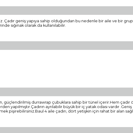
niz .Çadır geniş yapıya sahip olduğundan bu nedenle bir aile ve bir gru
inde sığınak olarak da kullanılabilir.
an, güçlendirilmiş durrawrap çubuklara sahip bir tünel içerir.Hem çadır ö
erden yapılmıştır.Çadırın ayrılabilir büyük bir iç yatak odası vardır .Ge
 pişirebilirsiniz.Baul 4 aile çadırı, dört yetişkin için rahat bir alan sağ