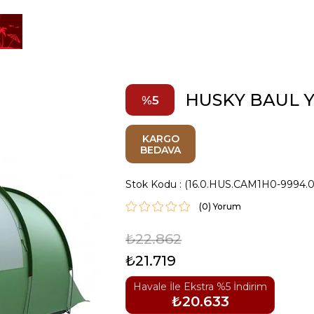
HUSKY BAUL YE
5
KARGO
BEDAVA
Stok Kodu
(16.0.HUS.CAM1H0-9994.
(0)
₺22.862
₺21.719
Havale İle Ekstra %5 İndirim
₺20.633