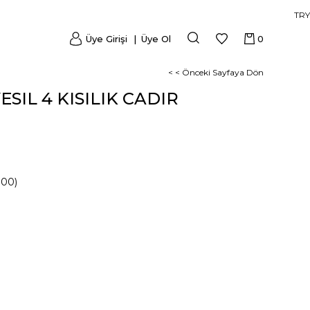
TRY
Üye Girişi
Üye Ol
0
< < Önceki Sayfaya Dön
SIL 4 KISILIK CADIR
000)