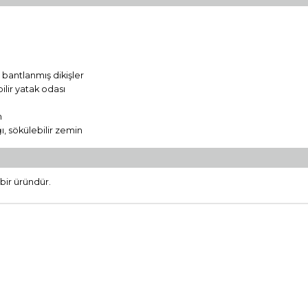
bantlanmış dikişler
bilir yatak odası
m
ğı, sökülebilir zemin
 bir üründür.