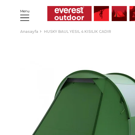
Menu
Anasayfa
HUSKY BAUL YESIL 4 KISILIK CADIR