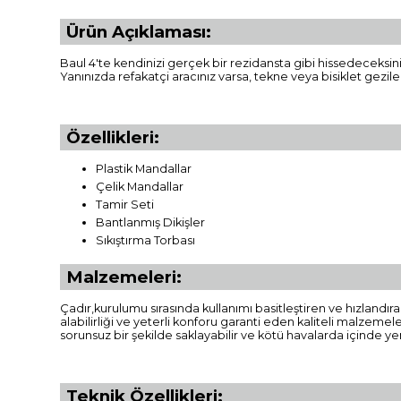
Ürün Açıklaması:
Baul 4'te kendinizi gerçek bir rezidansta gibi hissedeceksi
Yanınızda refakatçi aracınız varsa, tekne veya bisiklet geziler
Özellikleri:
Plastik Mandallar
Çelik Mandallar
Tamir Seti
Bantlanmış Dikişler
Sıkıştırma Torbası
Malzemeleri:
Çadır,kurulumu sırasında kullanımı basitleştiren ve hızlandır
alabilirliği ve yeterli konforu garanti eden kaliteli malzemel
sorunsuz bir şekilde saklayabilir ve kötü havalarda içinde yemek
Teknik Özellikleri: