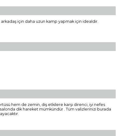
p arkadaş için daha uzun kamp yapmak için idealdir.
rtüsü hem de zemin, dış etkilere karşı direnci, iyi nefes
niş salonda dik hareket mümkündür . Tüm valizlerinizi burada
layacaktır.