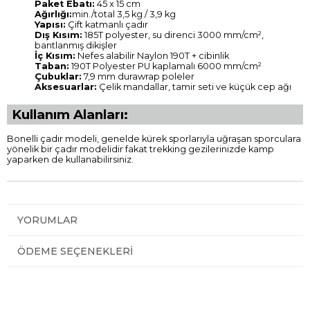
Paket Ebatı:
45 x 15 cm
Ağırlığı:
min./total 3,5 kg / 3,9 kg
Yapısı:
Çift katmanlı çadır
Dış Kısım:
185T polyester, su direnci 3000 mm/cm²,
bantlanmış dikişler
İç Kısım:
Nefes alabilir Naylon 190T + cibinlik
Taban:
190T Polyester PU kaplamalı 6000 mm/cm²
Çubuklar:
7,9 mm durawrap poleler
Aksesuarlar:
Çelik mandallar, tamir seti ve küçük cep ağı
Kullanım Alanları:
Bonelli çadır modeli, genelde kürek sporlarıyla uğraşan sporculara
yönelik bir çadır modelidir fakat trekking gezilerinizde kamp
yaparken de kullanabilirsiniz.
YORUMLAR
ÖDEME SEÇENEKLERI