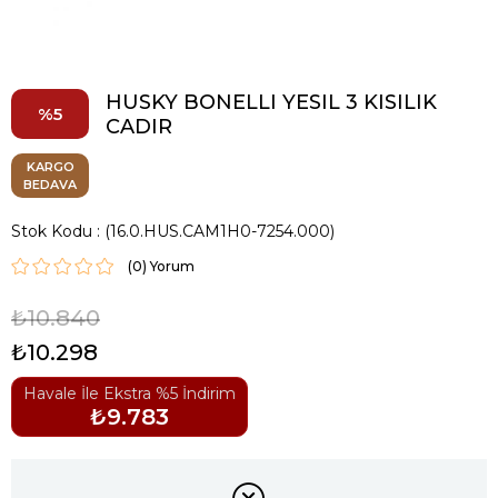
HUSKY BONELLI YESIL 3 KISILIK
5
CADIR
KARGO
BEDAVA
Stok Kodu
(16.0.HUS.CAM1H0-7254.000)
(0)
₺10.840
₺10.298
Havale İle Ekstra %5 İndirim
₺9.783