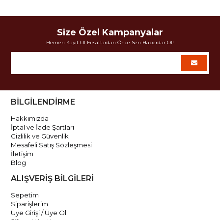
Size Özel Kampanyalar
Hemen Kayıt Ol Fırsatlardan Önce Sen Haberdar Ol!
BİLGİLENDİRME
Hakkımızda
İptal ve İade Şartları
Gizlilik ve Güvenlik
Mesafeli Satış Sözleşmesi
İletişim
Blog
ALIŞVERİŞ BİLGİLERİ
Sepetim
Siparişlerim
Üye Girişi / Üye Ol