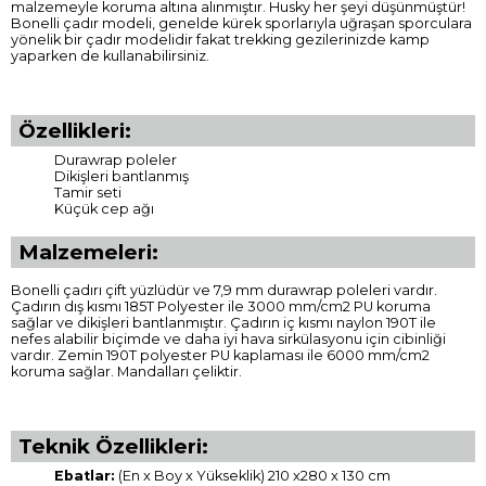
malzemeyle koruma altına alınmıştır. Husky her şeyi düşünmüştür!
Bonelli çadır modeli, genelde kürek sporlarıyla uğraşan sporculara
yönelik bir çadır modelidir fakat trekking gezilerinizde kamp
yaparken de kullanabilirsiniz.
Özellikleri:
Durawrap poleler
Dikişleri bantlanmış
Tamir seti
Küçük cep ağı
Malzemeleri:
Bonelli çadırı çift yüzlüdür ve 7,9 mm durawrap poleleri vardır.
Çadırın dış kısmı 185T Polyester ile 3000 mm/cm2 PU koruma
sağlar ve dikişleri bantlanmıştır. Çadırın iç kısmı naylon 190T ile
nefes alabilir biçimde ve daha iyi hava sirkülasyonu için cibinliği
vardır. Zemin 190T polyester PU kaplaması ile 6000 mm/cm2
koruma sağlar. Mandalları çeliktir.
Teknik Özellikleri:
Ebatlar:
(En x Boy x Yükseklik) 210 x280 x 130 cm