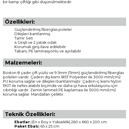
bir kamp çiftliği gibi düşünülmektedir.
Özellikleri:
Güçlendirilmiş fiberglas poleler
Dikişleri bantlanmış
Tamir Seti
4 Girişli ve 2 yatak odalı
Korumalı giriş ilave edilebilir
Tabanı, PE laminasyonlu ve ayrılabilir
Malzemeleri:
Boston 8 çadırı çift yüzlü ve 9.5mm (11mm) güçlendirilmiş fiberglas
poleleri vardır. Çadırın dış kısmı 185T Polyester ile 3000 mm/cm2
PU koruma sağlar ve dikişleri bantlanmıştır. Çadırın iç kısmı Nylon
190T ile nefes alabilir biçimde ve daha iyi hava sirkülasyonu için
cibinliği vardır. Zemin lamineli PE kaplaması ile 5000 mm/cm2
koruma sağlar. Mandalları çeliktir.
Teknik Özellikleri:
Ebatlar:
(En x Boy x Yükseklik) 260 x 660 x 200 cm
Paket Ebatı:
65 x 25 cm