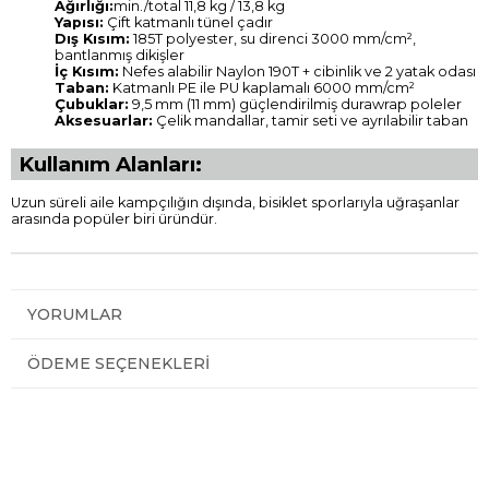
Ağırlığı:
min./total 11,8 kg / 13,8 kg
Yapısı:
Çift katmanlı tünel çadır
Dış Kısım:
185T polyester, su direnci 3000 mm/cm²,
bantlanmış dikişler
İç Kısım:
Nefes alabilir Naylon 190T + cibinlik ve 2 yatak odası
Taban:
Katmanlı PE ile PU kaplamalı 6000 mm/cm²
Çubuklar:
9,5 mm (11 mm) güçlendirilmiş durawrap poleler
Aksesuarlar:
Çelik mandallar, tamir seti ve ayrılabilir taban
Kullanım Alanları:
Uzun süreli aile kampçılığın dışında, bisiklet sporlarıyla uğraşanlar
arasında popüler biri üründür.
YORUMLAR
ÖDEME SEÇENEKLERI