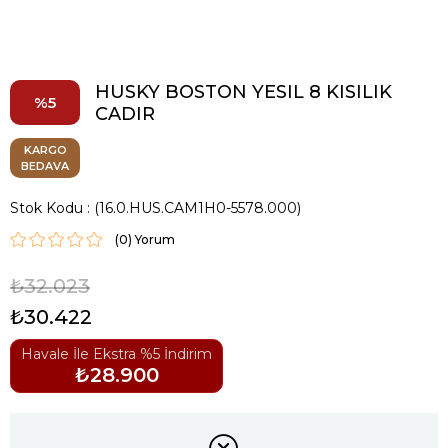
HUSKY BOSTON YESIL 8 KISILIK
5
CADIR
KARGO
BEDAVA
Stok Kodu
(16.0.HUS.CAM1H0-5578.000)
(0)
₺32.023
₺30.422
Havale İle Ekstra %5 İndirim
₺28.900