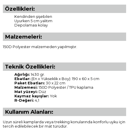
Özellikleri:
Kendinden şişebilen
Uyurken 5 cm yalıtım
Depolaması kolay
Malzemeleri:
150D Polyester malzemeden yapılmıştır.
Teknik Özellikleri:
Ağırlığı:
1430 gr.
Ebatlar:
(En x Yükseklik x Boy): 190 x 60 x 5 cm
Paket Ebatları:
30 x 22 cm
Malzemesi:
150D Polyester / TPU kaplama
Mat yüzeyi:
Düz
Kaymaz kayışlar:
Yok
R-Değeri:
4,1
Kullanım Alanları:
Uzun süreli kamplarda veya trekking konularında konforlu uyku için
tercih edilebilecek bir mat türüdür.