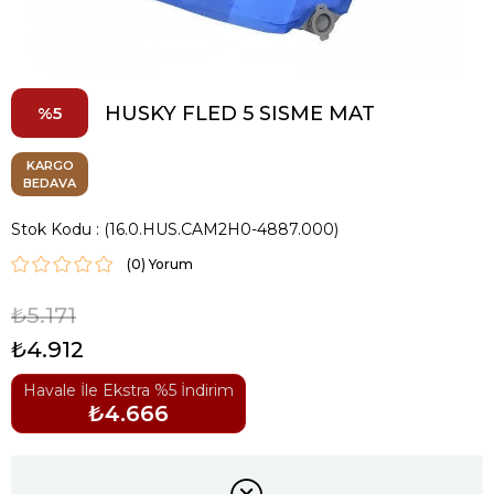
HUSKY FLED 5 SISME MAT
5
KARGO
BEDAVA
Stok Kodu
(16.0.HUS.CAM2H0-4887.000)
(0)
₺5.171
₺4.912
Havale İle Ekstra %5 İndirim
₺4.666