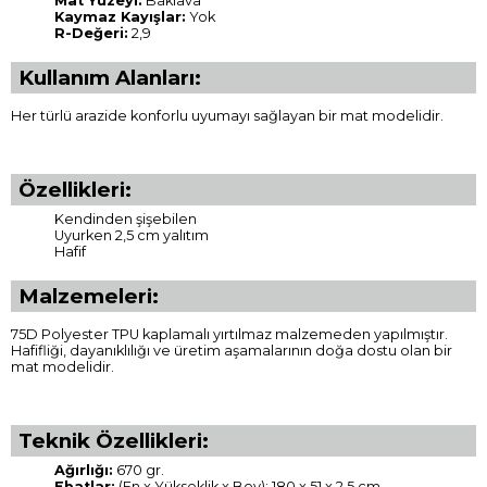
Mat Yüzeyi:
Baklava
Kaymaz Kayışlar:
Yok
R-Değeri:
2,9
Kullanım Alanları:
Her türlü arazide konforlu uyumayı sağlayan bir mat modelidir.
Özellikleri:
Kendinden şişebilen
Uyurken 2,5 cm yalıtım
Hafif
Malzemeleri:
75D Polyester TPU kaplamalı yırtılmaz malzemeden yapılmıştır.
Hafifliği, dayanıklılığı ve üretim aşamalarının doğa dostu olan bir
mat modelidir.
Teknik Özellikleri:
Ağırlığı:
670 gr.
Ebatlar:
(En x Yükseklik x Boy): 180 x 51 x 2,5 cm