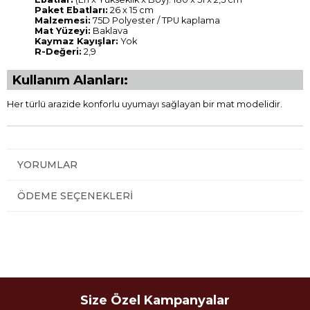
Paket Ebatları:
26 x 15 cm
Malzemesi:
75D Polyester / TPU kaplama
Mat Yüzeyi:
Baklava
Kaymaz Kayışlar:
Yok
R-Değeri:
2,9
Kullanım Alanları:
Her türlü arazide konforlu uyumayı sağlayan bir mat modelidir.
YORUMLAR
ÖDEME SEÇENEKLERI
Size Özel Kampanyalar