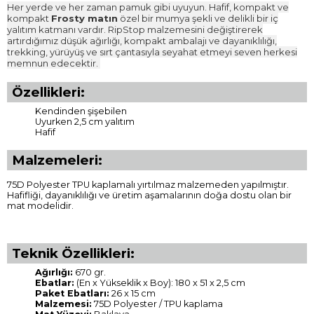
Her yerde ve her zaman pamuk gibi uyuyun.
Hafif, kompakt ve
kompakt
Frosty matın
özel bir mumya şekli ve delikli bir iç
yalıtım katmanı vardır.
RipStop malzemesini değiştirerek
artırdığımız düşük ağırlığı, kompakt ambalajı ve dayanıklılığı,
trekking, yürüyüş ve sırt çantasıyla seyahat etmeyi seven herkesi
memnun edecektir.
Özellikleri:
Kendinden şişebilen
Uyurken 2,5 cm yalıtım
Hafif
Malzemeleri:
75D Polyester TPU kaplamalı yırtılmaz malzemeden yapılmıştır.
Hafifliği, dayanıklılığı ve üretim aşamalarının doğa dostu olan bir
mat modelidir.
Teknik Özellikleri:
Ağırlığı:
670 gr.
Ebatlar:
(En x Yükseklik x Boy): 180 x 51 x 2,5 cm
Paket Ebatları:
26 x 15 cm
Malzemesi:
75D Polyester / TPU kaplama