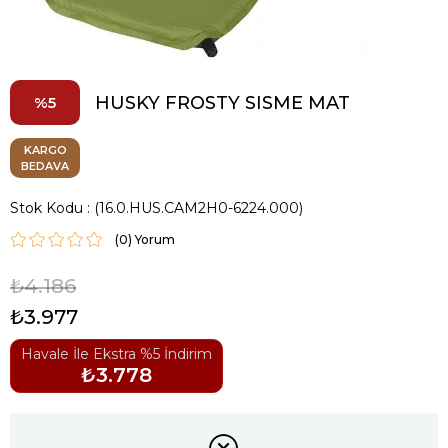
HUSKY FROSTY SISME MAT
5
KARGO
BEDAVA
Stok Kodu
(16.0.HUS.CAM2H0-6224.000)
(0)
₺4.186
₺3.977
Havale İle Ekstra %5 İndirim
₺3.778