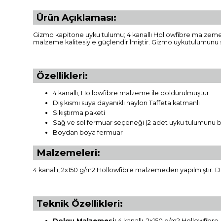
Ürün Açıklaması:
Gizmo kapitone uyku tulumu; 4 kanallı Hollowfibre malzemede
malzeme kalitesiyle güçlendirilmiştir. Gizmo uykutulumunu s
Özellikleri:
4 kanallı, Hollowfibre malzeme ile doldurulmuştur
Dış kısmı suya dayanıklı naylon Taffeta katmanlı
Sıkıştırma paketi
Sağ ve sol fermuar seçeneği (2 adet uyku tulumunu bi
Boydan boya fermuar
Malzemeleri:
4 kanallı, 2x150 g/m2 Hollowfibre malzemeden yapılmıştır. D
Teknik Özellikleri:
Dolgu Malzemesi:
4 kanallı, 2x150 g/m2 Hollowfibre