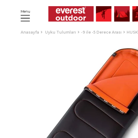
Menu
Anasayfa
Uyku Tulumları
-9 ile -5 Derece Arası
HUSK