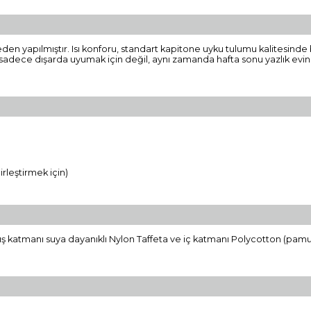
n yapılmıştır. Isı konforu, standart kapitone uyku tulumu kalitesinde 
adece dışarda uyumak için değil, aynı zamanda hafta sonu yazlık eviniz
rleştirmek için)
ış katmanı suya dayanıklı Nylon Taffeta ve iç katmanı Polycotton (pamuk