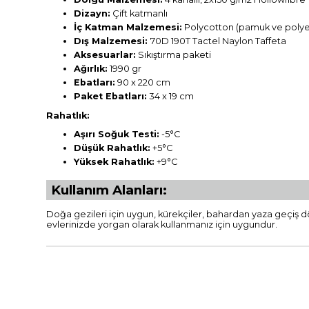
Dizayn:
Çift katmanlı
İç Katman Malzemesi:
Polycotton (pamuk ve polyeste
Dış Malzemesi:
70D 190T Tactel Naylon Taffeta
Aksesuarlar:
Sıkıştırma paketi
Ağırlık:
1990 gr
Ebatları:
90 x 220 cm
Paket Ebatları:
34 x 19 cm
Rahatlık:
Aşırı Soğuk Testi:
-5°C
Düşük Rahatlık:
+5°C
Yüksek Rahatlık:
+9°C
Kullanım Alanları:
Doğa gezileri için uygun, kürekçiler, bahardan yaza geçiş
evlerinizde yorgan olarak kullanmanız için uygundur.