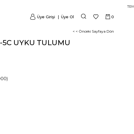
TRY
Üye Girişi
Üye Ol
0
< < Önceki Sayfaya Dön
 -5C UYKU TULUMU
000)