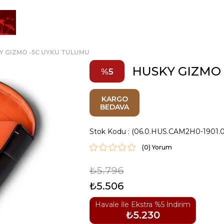
Y GIZMO -5C UYKU TULUMU
HUSKY GIZMO
5
KARGO
BEDAVA
Stok Kodu
(06.0.HUS.CAM2H0-1901.
(0)
₺5.796
₺5.506
Havale İle Ekstra %5 İndirim
₺5.230