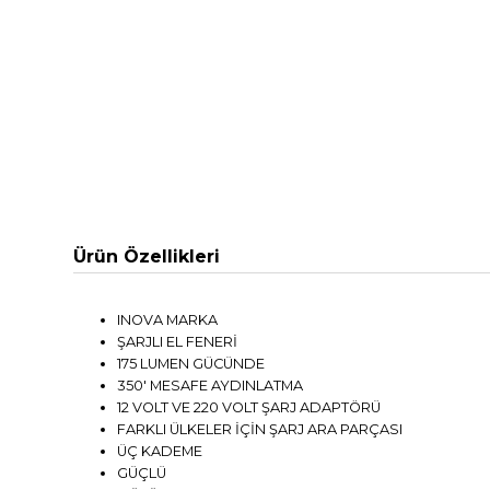
Ürün Özellikleri
INOVA MARKA
ŞARJLI EL FENERİ
175 LUMEN GÜCÜNDE
350' MESAFE AYDINLATMA
12 VOLT VE 220 VOLT ŞARJ ADAPTÖRÜ
FARKLI ÜLKELER İÇİN ŞARJ ARA PARÇASI
ÜÇ KADEME
GÜÇLÜ