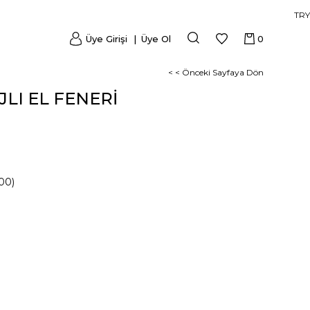
TRY
Üye Girişi
Üye Ol
0
< < Önceki Sayfaya Dön
JLI EL FENERİ
00)