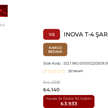
ERİ
INOVA T-4 ŞAR
5
KARGO
BEDAVA
Stok Kodu
(02.1.INO.00000220509.0
(0)
₺4.358
₺4.140
Havale İle Ekstra %5 İndirim
₺3.933