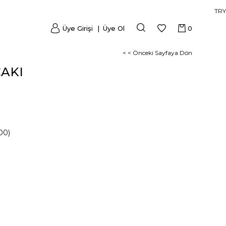
TRY
Üye Girişi
Üye Ol
0
< < Önceki Sayfaya Dön
ÇAKI
00)