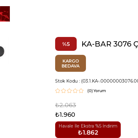
KA-BAR 3076 
5
KARGO
BEDAVA
Stok Kodu
(03.1.KA-.00000003076.0
(0)
₺2.063
₺1.960
Havale İle Ekstra %5 İndirim
₺1.862