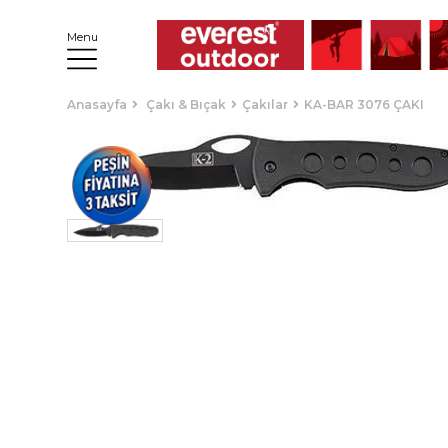
Menu
Anasayfa
Çakı & Bıçak
Çakılar
KA-BAR 3076 ÇAKI