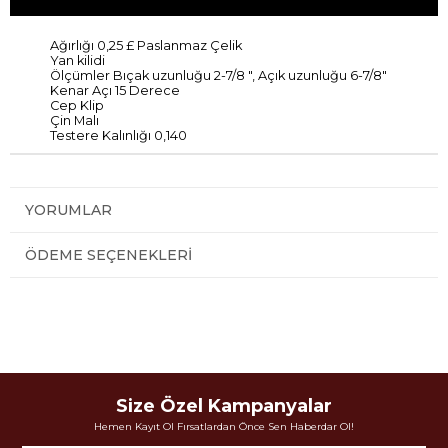
Ağırlığı
0,25 £
Paslanmaz Çelik
Yan
kilidi
Ölçümler
Bıçak uzunluğu
2-7/8
"
,
Açık
uzunluğu
6-7/8"
Kenar
Açı
15
Derece
Cep
Klip
Çin Malı
Testere Kalınlığı
0,140
YORUMLAR
ÖDEME SEÇENEKLERI
Size Özel Kampanyalar
Hemen Kayıt Ol Fırsatlardan Önce Sen Haberdar Ol!