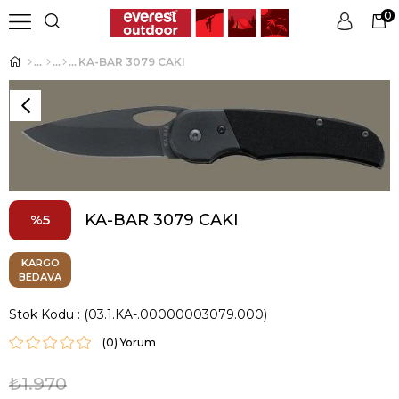
0
KA-BAR 3079 CAKI
Üye Girişi
Üye Ol
KA-BAR 3079 CAKI
5
KARGO
BEDAVA
Stok Kodu
(03.1.KA-.00000003079.000)
(0)
₺1.970