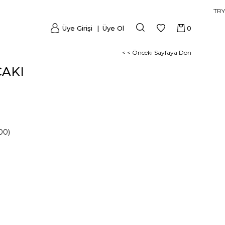
TRY
Üye Girişi
Üye Ol
0
< < Önceki Sayfaya Dön
ÇAKI
00)