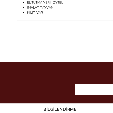
EL TUTMA YERİ : ZYTEL
İMALAT: TAYVAN
KİLİT: VAR
BİLGİLENDİRME