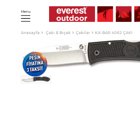
Menu
Anasayfa
Çakı & Bıçak
Çakılar
KA-BAR 4062 ÇAKI