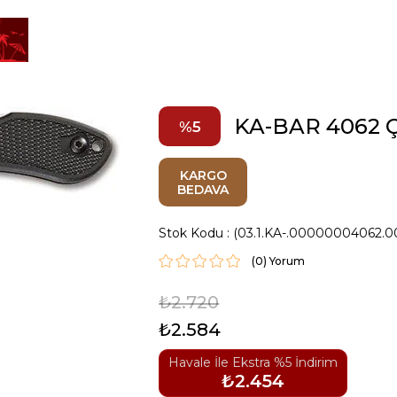
KA-BAR 4062 
5
KARGO
BEDAVA
Stok Kodu
(03.1.KA-.00000004062.0
(0)
₺2.720
₺2.584
Havale İle Ekstra %5 İndirim
₺2.454