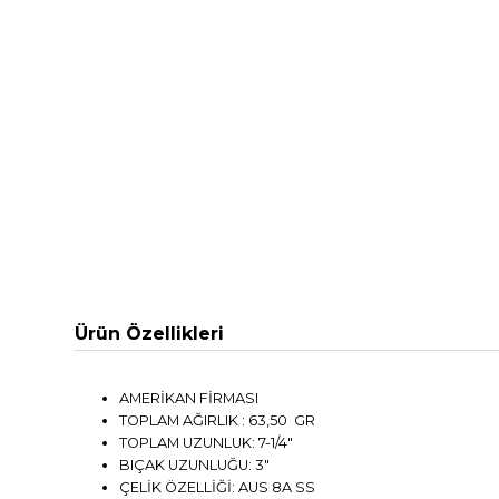
Ürün Özellikleri
AMERİKAN FİRMASI
TOPLAM AĞIRLIK : 63,50 GR
TOPLAM UZUNLUK: 7-1/4"
BIÇAK UZUNLUĞU: 3"
ÇELİK ÖZELLİĞİ: AUS 8A SS