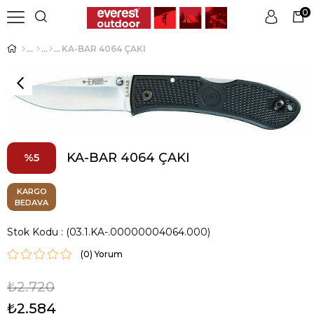
0
KA-BAR 4064 ÇAKI
Üye Girişi
Üye Ol
KA-BAR 4064 ÇAKI
5
KARGO
BEDAVA
Stok Kodu
(03.1.KA-.00000004064.000)
(0)
₺2.720
₺2.584