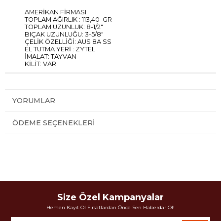
AMERİKAN FİRMASI
TOPLAM AĞIRLIK : 113,40 GR
TOPLAM UZUNLUK: 8-1/2"
BIÇAK UZUNLUĞU: 3-5/8"
ÇELİK ÖZELLİĞİ: AUS 8A SS
EL TUTMA YERİ : ZYTEL
İMALAT: TAYVAN
KİLİT: VAR
YORUMLAR
ÖDEME SEÇENEKLERI
Size Özel Kampanyalar
Hemen Kayıt Ol Fırsatlardan Önce Sen Haberdar Ol!