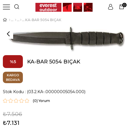
0
KA-BAR 5054 BIÇAK
Üye Girişi
Üye Ol
KA-BAR 5054 BIÇAK
5
KARGO
BEDAVA
Stok Kodu
(03.2.KA-.00000005054.000)
(0)
₺7.506
₺7.131