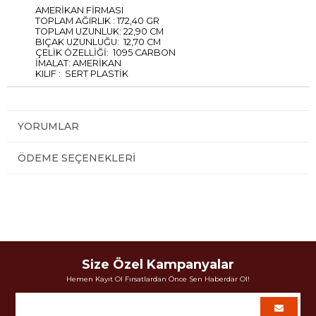
AMERİKAN FİRMASI
TOPLAM AĞIRLIK : 172,40 GR
TOPLAM UZUNLUK: 22,90 CM
BIÇAK UZUNLUĞU: 12,70 CM
ÇELİK ÖZELLİĞİ: 1095 CARBON
İMALAT: AMERİKAN
KILIF : SERT PLASTİK
YORUMLAR
ÖDEME SEÇENEKLERI
Size Özel Kampanyalar
Hemen Kayıt Ol Fırsatlardan Önce Sen Haberdar Ol!