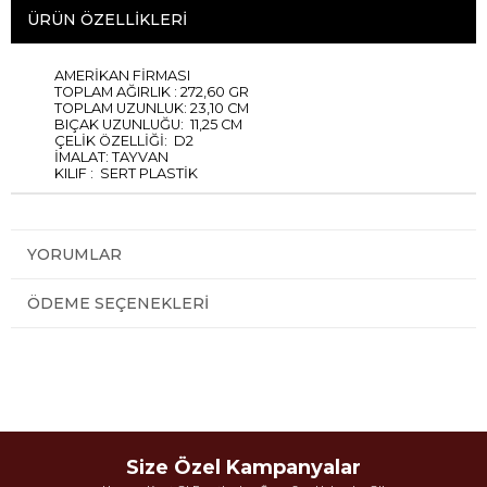
ÜRÜN ÖZELLIKLERI
AMERİKAN FİRMASI
TOPLAM AĞIRLIK : 272,60 GR
TOPLAM UZUNLUK: 23,10 CM
BIÇAK UZUNLUĞU: 11,25 CM
ÇELİK ÖZELLİĞİ: D2
İMALAT: TAYVAN
KILIF : SERT PLASTİK
YORUMLAR
ÖDEME SEÇENEKLERI
Size Özel Kampanyalar