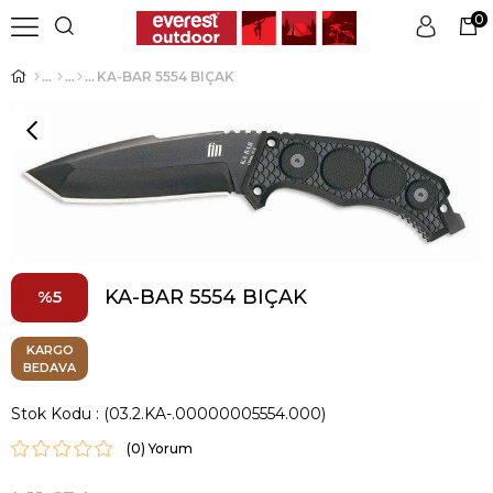
0
KA-BAR 5554 BIÇAK
Üye Girişi
Üye Ol
KA-BAR 5554 BIÇAK
5
KARGO
BEDAVA
Stok Kodu
(03.2.KA-.00000005554.000)
(0)