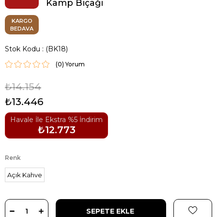
Kamp Bıçağı
KARGO
BEDAVA
Stok Kodu
(BK18)
(0)
₺14.154
₺13.446
Havale İle Ekstra %5 İndirim
₺12.773
Renk
Açık Kahve