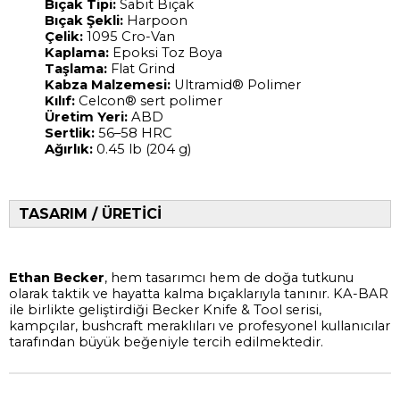
Bıçak Tipi:
Sabit Bıçak
Bıçak Şekli:
Harpoon
Çelik:
1095 Cro-Van
Kaplama:
Epoksi Toz Boya
Taşlama:
Flat Grind
Kabza Malzemesi:
Ultramid® Polimer
Kılıf:
Celcon® sert polimer
Üretim Yeri:
ABD
Sertlik:
56–58 HRC
Ağırlık:
0.45 lb (204 g)
TASARIM / ÜRETİCİ
Ethan Becker
, hem tasarımcı hem de doğa tutkunu
olarak taktik ve hayatta kalma bıçaklarıyla tanınır. KA-BAR
ile birlikte geliştirdiği Becker Knife & Tool serisi,
kampçılar, bushcraft meraklıları ve profesyonel kullanıcılar
tarafından büyük beğeniyle tercih edilmektedir.