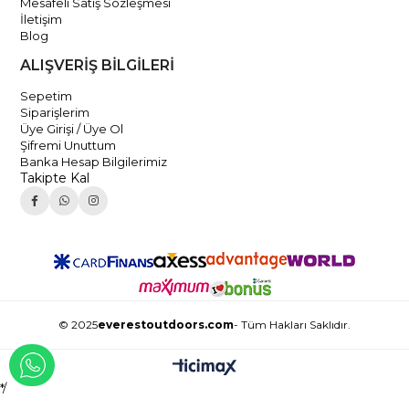
Mesafeli Satış Sözleşmesi
İletişim
Blog
ALIŞVERİŞ BİLGİLERİ
Sepetim
Siparişlerim
Üye Girişi / Üye Ol
Şifremi Unuttum
Banka Hesap Bilgilerimiz
Takipte Kal
© 2025
everestoutdoors.com
- Tüm Hakları Saklıdır.
WHATSAPP İLE İLETİŞİME GEÇ
*/