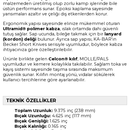
malzemeden üretilmiş olup zorlu kamp işlerinde bile
üstün performans sunar. Epoksi kaplama sayesinde
yansımaları azaltır ve çeliği dış etkenlerden korur.
Ergonomik yapısı sayesinde elinize mükemmel oturan
Ultramid® polimer kabza
, ıslak ortamda dahi güvenli
tutuş sağlar. Sap ucunda, bileğe takmak için bir
lanyard
(kordon) deliği
bulunur. Ayrıca sap yapısı, KA-BAR’ın
Becker Short Knives serisiyle uyumludur, böylece kabza
ihtiyacınıza göre özelleştirilebilir.
Ürünle birlikte gelen
Celcon® kılıf
, MOLLE/PALS
uyumludur ve kemere kolaylıkla takılabilir. Sağlam toka ve
kayış sistemi sayesinde taşıma sırasında maksimum
güvenlik sunar. Kılıfın montaj yönü, vidalar sökülerek
kullanıcı tercihlerine göre ayarlanabilir.
TEKNİK ÖZELLİKLER
Toplam Uzunluk:
9.375 inç (238 mm)
Bıçak Uzunluğu:
4.625 inç (117 mm)
Bıçak Genişliği:
1.625 inç
Bıçak Kalınlığı:
0.165 inç