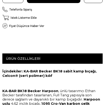
Telefonla Sipariş
İstek Listeme Ekle
Fiyat Düşünce Haber Ver
ÜRÜN ÖZELLIKLERI
İçindekiler: KA-BAR Becker BK18 sabit kamp bıçağı,
Celcon® (sert polimer) kılıf
KA-BAR BK18 Becker Harpoon
, ünlü tasarımcı Ethan
Becker tarafından tasarlanan, Full Tang yapısıyla son
derece sağlam ve dayanıklı bir kamp bıçağıdır.
Harpoon
uçlu
4.62 inçlik bıçağı,
1095 Cro-Van karbon çelik