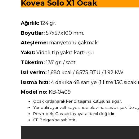
Kovea Solo X1 Oca
Ağırlık:
124 gr.
Boyutlar:
57x57x100 mm.
Ateşleme:
manyetolu çakmak
Yakıt:
Vidalı tip yakıt kartuşu
Tüketim:
137 gr. / saat
Isıl verim:
1,680 kcal / 6,575 BTU / 1.92 KW
Isıtma hızı:
4 dakika 48 saniye (1 litre 15C sıca
Model no:
KB-0409
Ocak katlanarak kendi taşıma kutusuna sığar.
Yandaki ayar valfi sayesinde alevi hassas bir şekilde aya
Resimdeki Gas kartuş fiyata dahil değildir.
CE Belgesine sahiptir.