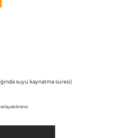
k
klığında suyu kaynatma süresi)
rlayabilirsiniz.