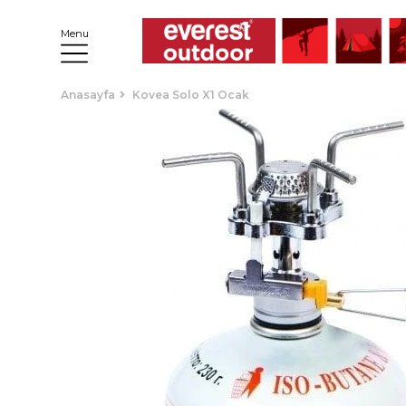
Menu
Anasayfa
Kovea Solo X1 Ocak