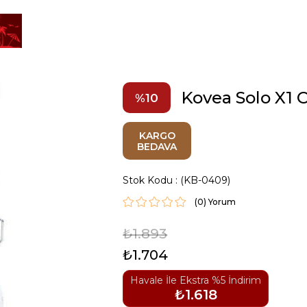
Kovea Solo X1 
10
KARGO
BEDAVA
Stok Kodu
(KB-0409)
(0)
₺1.893
₺1.704
Havale İle Ekstra %5 İndirim
₺1.618