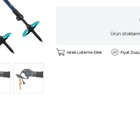
Ürün stokları
İstek Listeme Ekle
Fiyat Düş