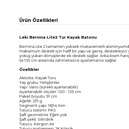
Ürün Özellikleri
Leki Bernina Lite2 Tur Kayak Batonu
Bernina Lite 2 tamamen yüksek mukavemetli alüminyumdan ya
maksimum destek için hafif bir yapı ve geniş, destekleyici 
yokuş yukarı dönüşlerde ek destek sağlar. Arka kısım hari
ila 135 cm arasında zahmetsizce ayarlamanızı sağlar.
Özellikler
Aktivite: Kayak Turu
Yaş grubu: Yetişkinler
Yapı: Vario (sürekli ayarlanabilir)
Ayarlanabilir ölçüler: 100 - 135 cm
Paket boyutu: 91 cm
Ağırlık: 251 g
Segment çapı: 16|14 mm
Tutucu sistemi: PAS
Şaft geometrisi: Eğim yok
Şaft şekli: Silindirik
Tutucu: Aergon Air
Tutucu malzemesi: 2K Köpük