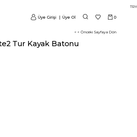
TRY
Üye Girişi
Üye Ol
0
< < Önceki Sayfaya Dön
ite2 Tur Kayak Batonu