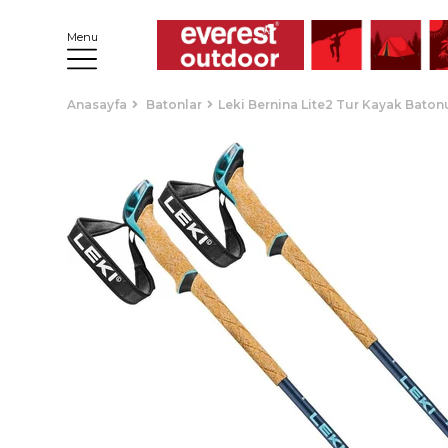
Menu
Anasayfa
Batonlar
Leki Bernina Lite2 Tur Kayak Baton