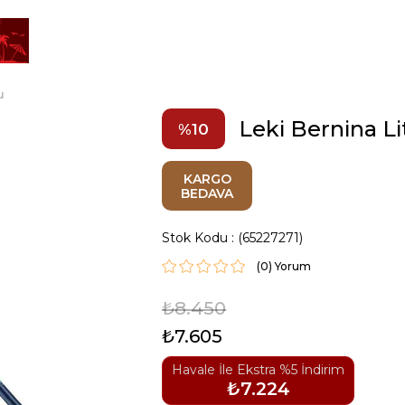
u
Leki Bernina L
10
KARGO
BEDAVA
Stok Kodu
(65227271)
(0)
₺8.450
₺7.605
Havale İle Ekstra %5 İndirim
₺7.224