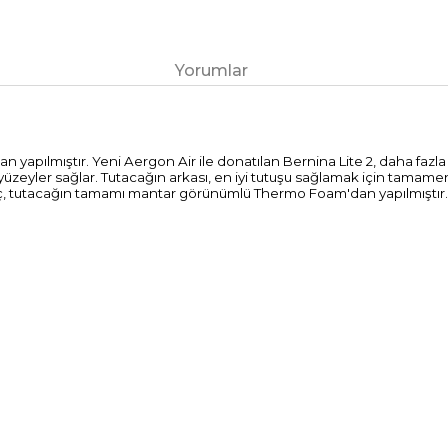
Yorumlar
pılmıştır. Yeni Aergon Air ile donatılan Bernina Lite 2, daha fazla 
yüzeyler sağlar. Tutacağın arkası, en iyi tutuşu sağlamak için tamame
ç, tutacağın tamamı mantar görünümlü Thermo Foam'dan yapılmıştır. Sp