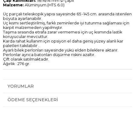
Çap Kalınlıkları:
18/16/14 mm Ø çaplı
Malzeme:
Alüminyum.(HTS 6.0)
Üç parçalı teleskopik yapısı sayesinde 65 -145 cm. arasında istenilen
boyuta ayarlanabilir.
Uç kısmı sertleştirilmiş, farklı zeminlerde iyi tutunma sağlaması için
karpit malzemeden yapılmıştır.
Taşıma sırasında etrafa zarar vermemesi için uç kısmında lastik
koruyucular mevcuttur.
Karda rahat kullanım için opsiyon el daha geniş yüzey alanlı kar
paletleri takılabilir .
Ayarlı bilek perlonları sayesinde yükü elden bileklere aktarır.
Perlonlar ayrıca batonları düşürme riskini azaltır.
Çift olarak satılmaktadır.
Ağırlık : 276 gr.
YORUMLAR
ÖDEME SEÇENEKLERI