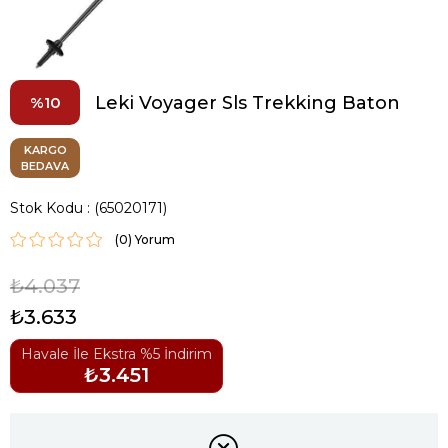
Leki Voyager Sls Trekking Baton
10
KARGO
BEDAVA
Stok Kodu
(65020171)
(0)
₺4.037
₺3.633
Havale İle Ekstra %5 İndirim
₺3.451