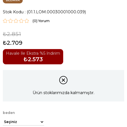
BEDAVA
Stok Kodu
(01.1.LOM.00030001000.039)
(0)
₺2.851
₺2.709
Havale İle Ekstra %5 İndirim
₺2.573
Ürün stoklarımızda kalmamıştır.
beden