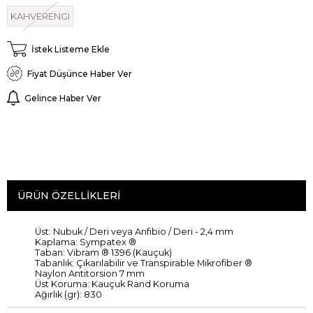
KAHVERENGI
İstek Listeme Ekle
Fiyat Düşünce Haber Ver
Gelince Haber Ver
ÜRÜN ÖZELLIKLERI
Üst
:
Nubuk
/
Deri veya
Anfibio
/ Deri -
2,4 mm
Kaplama
:
Sympatex
®
Taban
:
Vibram ®
1396 (
Kauçuk)
Tabanlık
:
Çıkarılabilir ve
Transpirable
Mikrofiber
®
Naylon
Antitorsion
7 mm
Üst Koruma
:
Kauçuk
Rand
Koruma
Ağırlık (
gr
): 830