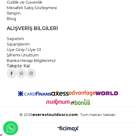
Gizlilik ve Güvenlik
Mesafeli Satış Sözleşmesi
İletişim
Blog
ALIŞVERİŞ BİLGİLERİ
Sepetim
Siparişlerim
Üye Girişi / Üye Ol
Şifremi Unuttum
Banka Hesap Bilgilerimiz
Takipte Kal
© 2025
everestoutdoors.com
- Tüm Hakları Saklıdır.
WHATSAPP İLE İLETİŞİME GEÇ
*/