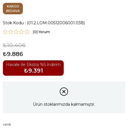
KARGO
BEDAVA
Stok Kodu
(01.2.LOM.00512006001.038)
(0)
₺10.406
₺9.886
Havale İle Ekstra %5 İndirim
₺9.391
Ürün stoklarımızda kalmamıştır.
renk