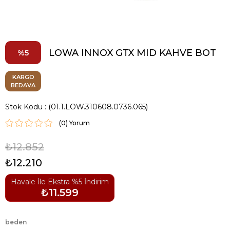
LOWA INNOX GTX MID KAHVE BOT
5
KARGO
BEDAVA
Stok Kodu
(01.1.LOW.310608.0736.065)
(0)
₺12.852
₺12.210
Havale İle Ekstra %5 İndirim
₺11.599
beden