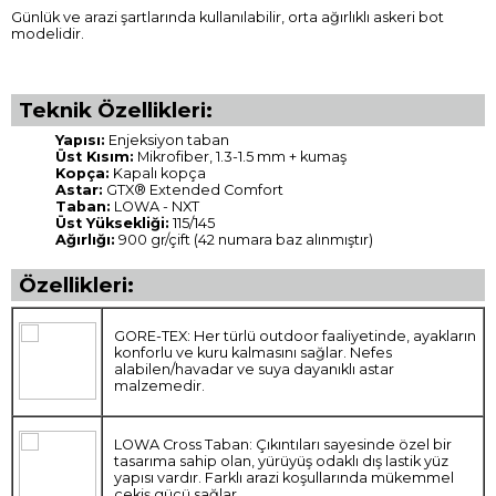
Günlük ve arazi şartlarında kullanılabilir, orta ağırlıklı askeri bot
modelidir.
Teknik Özellikleri:
Yapısı:
Enjeksiyon taban
Üst Kısım:
Mikrofiber, 1.3-1.5 mm + kumaş
Kopça:
Kapalı kopça
Astar:
GTX® Extended Comfort
Taban:
LOWA - NXT
Üst Yüksekliği:
115/145
Ağırlığı:
900 gr/çift (42 numara baz alınmıştır)
Özellikleri:
GORE-TEX: Her türlü outdoor faaliyetinde, ayakların
konforlu ve kuru kalmasını sağlar. Nefes
alabilen/havadar ve suya dayanıklı astar
malzemedir.
LOWA Cross Taban: Çıkıntıları sayesinde özel bir
tasarıma sahip olan, yürüyüş odaklı dış lastik yüz
yapısı vardır. Farklı arazi koşullarında mükemmel
çekiş gücü sağlar.