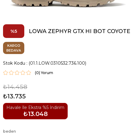
LOWA ZEPHYR GTX HI BOT COYOTE
5
KARGO
BEDAVA
Stok Kodu
(01.1.LOW.0310532.736.100)
(0)
₺14.458
₺13.735
Havale İle Ekstra %5 İndirim
₺13.048
beden