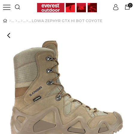
0
LOWA ZEPHYR GTX HI BOT COYOTE
Üye Girişi
Üye Ol