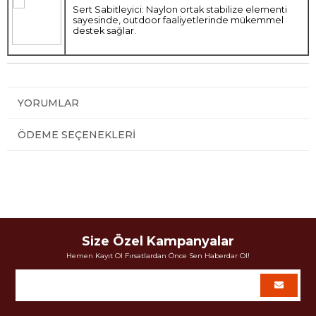
Sert Sabitleyici: Naylon ortak stabilize elementi
sayesinde, outdoor faaliyetlerinde mükemmel
destek sağlar.
YORUMLAR
ÖDEME SEÇENEKLERI
Size Özel Kampanyalar
Hemen Kayıt Ol Fırsatlardan Önce Sen Haberdar Ol!