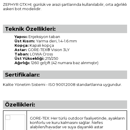
ZEPHYR GTX HI; günlük ve arazi şartlarında kullanılabilir, orta ağırlıklı
askeri bot modelidir.
Teknik Özellikleri:
Yapısı:
Enjeksiyon taban
Üst Kısım:
Yarma deri, 1.4-1.6 mm
Kopça:
Kapalı kopça
Astar:
GORE-TEX® Vision 3LY
Taban:
LOWA Cross
Üst Yüksekliği:
215/250
Ağırlığı:
1260 gr/çift (42 numara baz alınmıştır)
Sertifikaları:
Kalite Yönetim Sistemi - ISO 9001:2008 standartlarına uygundur.
Özellikleri:
GORE-TEX: Her türlü outdoor faaliyetinde, ayakların
konforlu ve kuru kalmasını sağlar. Nefes
alabilen/havadar ve suya dayanıklı astar