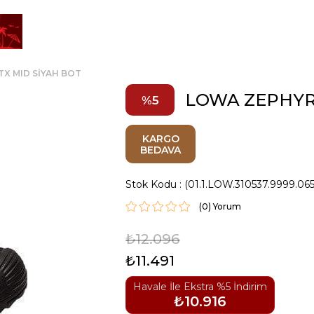
X MID SİYAH BOT
LOWA ZEPHYR 
5
KARGO
BEDAVA
Stok Kodu
(01.1.LOW.310537.9999.065
(0)
₺12.096
₺11.491
Havale İle Ekstra %5 İndirim
₺10.916