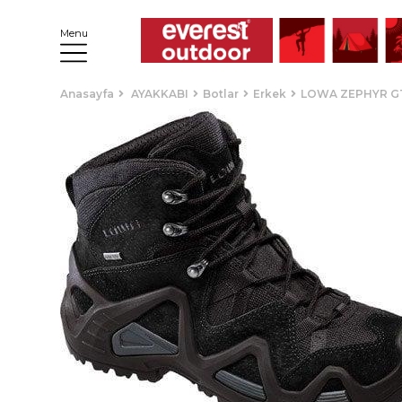
Menu
Anasayfa
AYAKKABI
Botlar
Erkek
LOWA ZEPHYR GT