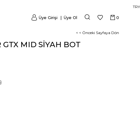
TRY
Üye Girişi
Üye Ol
0
< < Önceki Sayfaya Dön
GTX MID SİYAH BOT
)