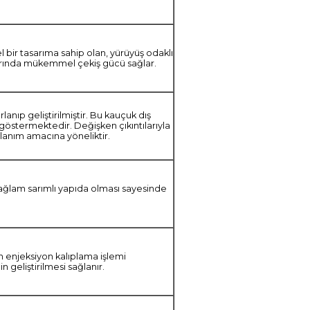
 bir tasarıma sahip olan, yürüyüş odaklı
şullarında mükemmel çekiş gücü sağlar.
ıp geliştirilmiştir. Bu kauçuk dış
 göstermektedir. Değişken çıkıntılarıyla
ullanım amacına yöneliktir.
sağlam sarımlı yapıda olması sayesinde
in enjeksiyon kalıplama işlemi
in geliştirilmesi sağlanır.