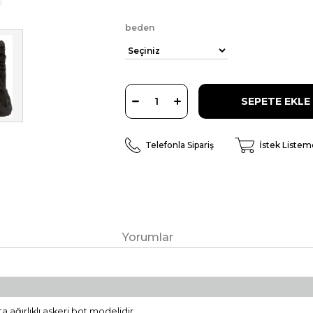
beden
Telefonla Sipariş
İstek Listem
Yorumlar
a ağırlıklı askeri bot modelidir.