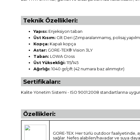
Teknik Özellikleri:
Yapısı:
Enjeksiyon taban
Üst Kısım:
Cilt Deri (Zımparalanmamış, polisaj yapılm
Kopça:
Kapalı kopça
Astar:
GORE-TEX® Vision 3LY
Taban:
LOWA Cross
Üst Yüksekliği:
115/145
Ağırlığı:
1040 gr/çift (42 numara baz alınmıştır)
Sertifikaları:
Kalite Yönetim Sistemi - ISO 9001:2008 standartlarına uygu
Özellikleri:
GORE-TEX: Her türlü outdoor faaliyetinde, a
sağlar. Nefes alabilen/havadar ve suya daya