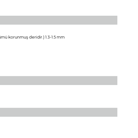
nümü korunmuş deridir.) 1.3-1.5 mm