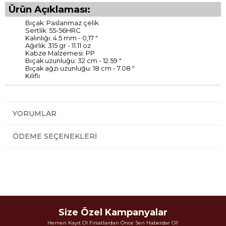
Ürün Açıklaması:
Bıçak: Paslanmaz çelik
Sertlik: 55-56HRC
Kalınlığı: 4.5 mm - 0,17 "
Ağırlık: 315 gr - 11.11 oz
Kabze Malzemesi: PP
Bıçak uzunluğu: 32 cm - 12.59 "
Bıçak ağzı uzunluğu: 18 cm - 7.08 "
Kılıflı
YORUMLAR
ÖDEME SEÇENEKLERI
Size Özel Kampanyalar
Hemen Kayıt Ol Fırsatlardan Önce Sen Haberdar Ol!