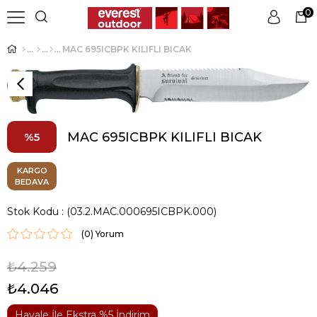
0
MAC 695ICBPK KILIFLI BICAK
Üye Girişi
Üye Ol
MAC 695ICBPK KILIFLI BICAK
5
KARGO
BEDAVA
Stok Kodu
(03.2.MAC.000695ICBPK.000)
(0)
₺4.259
₺4.046
Havale İle Ekstra %5 İndirim