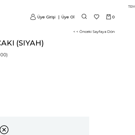
TRY
Üye Girişi
Üye Ol
0
< < Önceki Sayfaya Dön
AKI (SIYAH)
000)