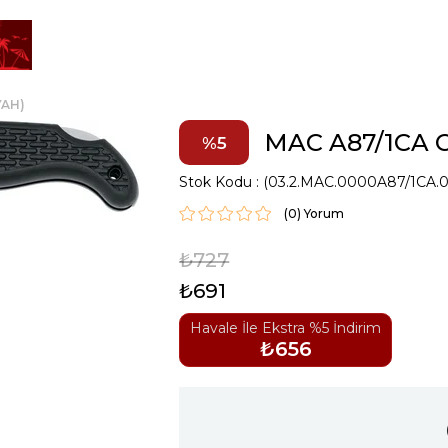
YAH)
MAC A87/1CA C
5
Stok Kodu
(03.2.MAC.0000A87/1CA.
(0)
₺727
₺691
Havale İle Ekstra %5 İndirim
₺656