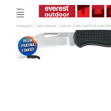
Menu
Anasayfa
Çakı & Bıçak
Çakılar
MAC A87/1CA CAKI (SI