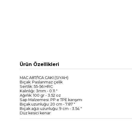
Ürün Özellikleri
MAC A87/1CA CAKI (SIYAH)
Bıçak:
Paslanmaz çelik
Sertlik
:
55-56
HRC
Kalınlığı
:
3mm
-
0.11
"
Ağırlık:
100
gr
-
3.52
oz
Sap Malzemesi
:
PP
e
TPE
karışımı
Bıçak
uzunluğu
:
20 cm
-
7.87
"
Bıçak ağzı
uzunluğu
:
9
cm
-
3.54
"
Düz kesici kenar