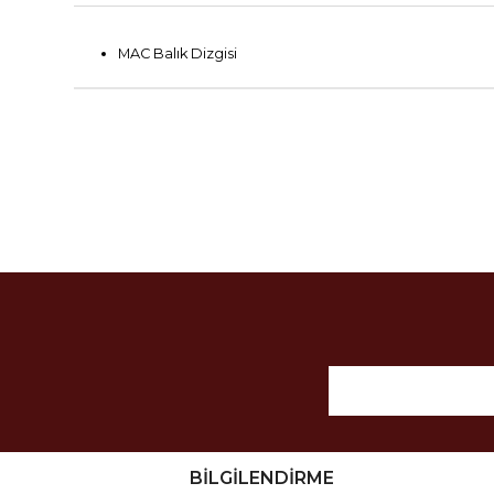
MAC Balık Dizgisi
BİLGİLENDİRME