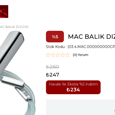
AC BALIK DIZGISI
MAC BALIK DI
5
Stok Kodu
(03.4.MAC.000000000CP
(0)
₺260
₺247
Havale İle Ekstra %5 İndirim
₺234