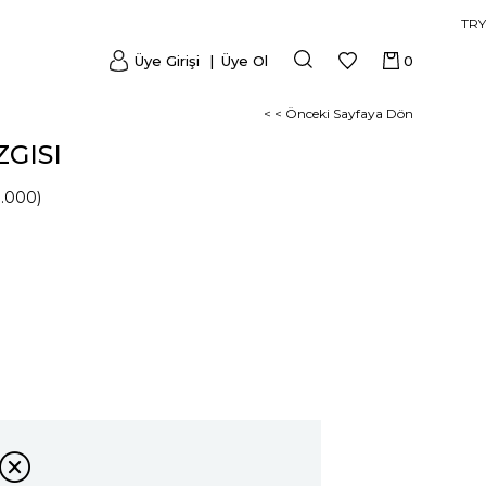
TRY
Üye Girişi
Üye Ol
0
< < Önceki Sayfaya Dön
ZGISI
.000)