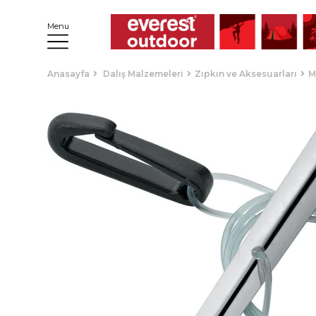
Menu
Anasayfa
Dalış Malzemeleri
Zıpkın ve Aksesuarları
M