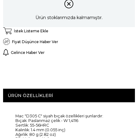
Ürün stoklarımızda kalmamıştır.
İstek Listeme Ekle
Fiyat Düşünce Haber Ver
Gelince Haber Ver
ÜRÜN ÖZELLIKLERI
Mac
"
D305
C
" siyah
bıçak
özellikleri şunlardır:
Bıçak
: Paslanmaz çelik
- W
1,4116
Sertlik:
55-
56HRC
Kalınlık:
1.4 mm
(0.055
inç)
Ağırlık: 80 g
(2.82
oz)