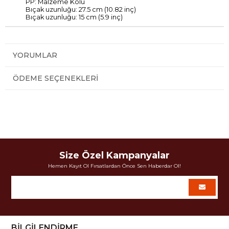
PP
: Malzeme
Kolu
Bıçak
uzunluğu:
27.5
cm (
10.82
inç)
Bıçak uzunluğu
: 15 cm
(
5.9
inç)
YORUMLAR
ÖDEME SEÇENEKLERI
Size Özel Kampanyalar
Hemen Kayıt Ol Fırsatlardan Önce Sen Haberdar Ol!
BİLGİLENDİRME