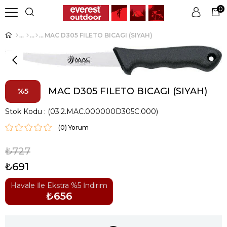
0
MAC D305 FILETO BICAGI (SIYAH)
Üye Girişi
Üye Ol
MAC D305 FILETO BICAGI (SIYAH)
5
Stok Kodu
(03.2.MAC.000000D305C.000)
(0)
₺727
₺691
Havale İle Ekstra %5 İndirim
₺656