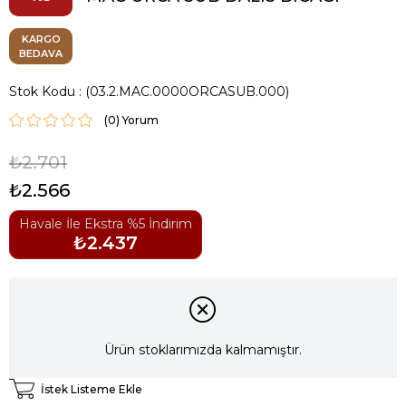
KARGO
BEDAVA
Stok Kodu
(03.2.MAC.0000ORCASUB.000)
(0)
₺2.701
₺2.566
Havale İle Ekstra %5 İndirim
₺2.437
Ürün stoklarımızda kalmamıştır.
İstek Listeme Ekle