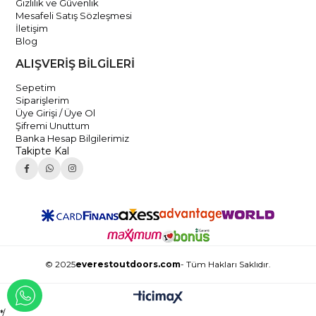
Gizlilik ve Güvenlik
Mesafeli Satış Sözleşmesi
İletişim
Blog
ALIŞVERİŞ BİLGİLERİ
Sepetim
Siparişlerim
Üye Girişi / Üye Ol
Şifremi Unuttum
Banka Hesap Bilgilerimiz
Takipte Kal
© 2025
everestoutdoors.com
- Tüm Hakları Saklıdır.
WHATSAPP İLE İLETİŞİME GEÇ
*/