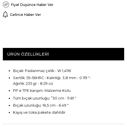
Fiyat Düşünce Haber Ver
Gelince Haber Ver
ÜRÜN ÖZELLIKLERI
Bıçak
: Paslanmaz çelik
- W
1,4116
Sertlik:
55
-
56HRC
• Kalınlığı
:
3,8
mm -
0.119
"
•
Ağırlık:
235
gr
-
8.29
oz
PP
e
TPE
karışım:
Malzeme
Kolu
"
Tüm bıçak
uzunluğu
:
30 cm
-
11.81
"
Bıçak
uzunluğu
: 16,5 cm
-
6.49
"
Kayış ve toka pakete dahildir.