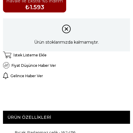
Havale İle Ekstra %5 İndirim
₺1.593
Ürün stoklarımızda kalmamıştır.
İstek Listeme Ekle
Fiyat Düşünce Haber Ver
Gelince Haber Ver
ÜRÜN ÖZELLIKLERI
Bıçak
: Paslanmaz çelik
- W
1,4116