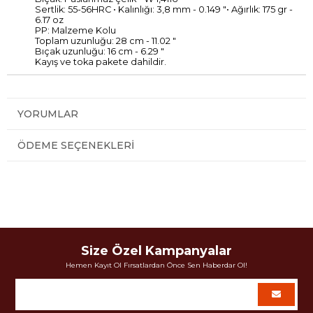
Sertlik:
55
-
56HRC
• Kalınlığı
:
3,8
mm -
0.149
"
• Ağırlık:
175
gr
-
6.17
oz
PP
: Malzeme
Kolu
Toplam
uzunluğu
: 28 cm
-
11.02
"
Bıçak
uzunluğu
: 16 cm
-
6.29
"
Kayış ve toka pakete dahildir.
YORUMLAR
ÖDEME SEÇENEKLERI
Size Özel Kampanyalar
Hemen Kayıt Ol Fırsatlardan Önce Sen Haberdar Ol!