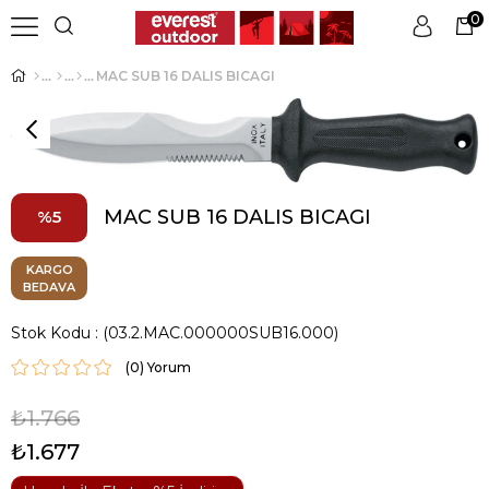
0
MAC SUB 16 DALIS BICAGI
Üye Girişi
Üye Ol
MAC SUB 16 DALIS BICAGI
5
KARGO
BEDAVA
Stok Kodu
(03.2.MAC.000000SUB16.000)
(0)
₺1.766
₺1.677