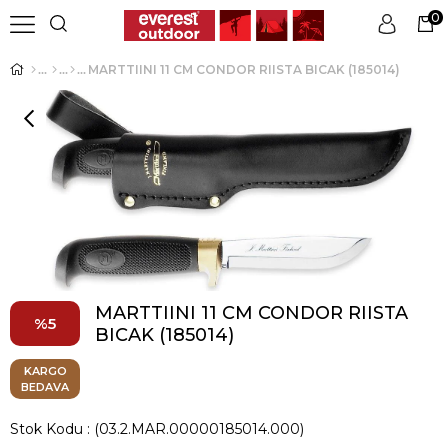
0
MARTTIINI 11 CM CONDOR RIISTA BICAK (185014)
Üye Girişi
Üye Ol
MARTTIINI 11 CM CONDOR RIISTA
5
BICAK (185014)
KARGO
BEDAVA
Stok Kodu
(03.2.MAR.00000185014.000)