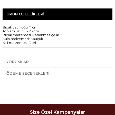
ÜRÜN ÖZELLIKLERI
Bıçak
uzunluğu: 11 cm
Toplam uzunluk
23 cm
Bıçak
malzemesi
: P
aslanmaz çelik
Kulp
malzemesi
: K
auçuk
Kılıf
malzemesi:
D
eri
YORUMLAR
ÖDEME SEÇENEKLERI
Size Özel Kampanyalar