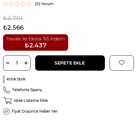
(0)
₺2.701
₺2.566
Havale İle Ekstra %5 İndirim
₺2.437
Kritik Stok
Telefonla Sipariş
İstek Listeme Ekle
Fiyat Düşünce Haber Ver